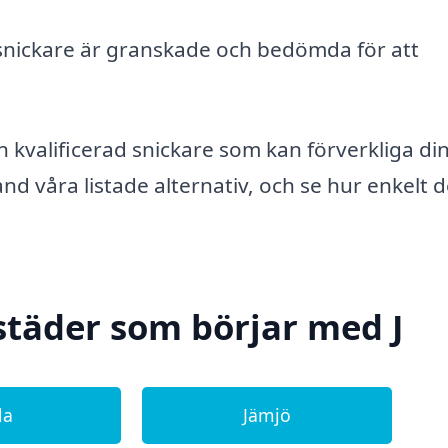
 snickare är granskade och bedömda för att
en kvalificerad snickare som kan förverkliga di
nd våra listade alternativ, och se hur enkelt d
städer som börjar med J
la
Jämjö