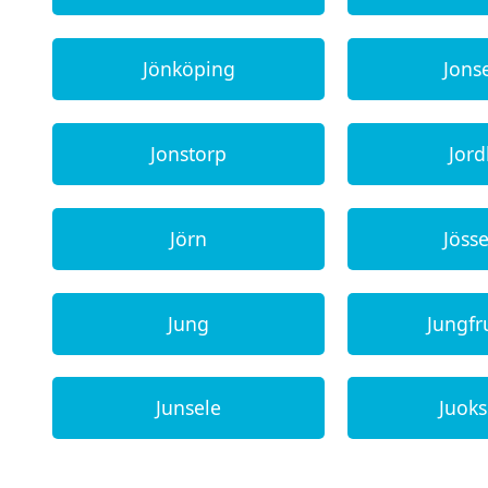
Jönköping
Jons
Jonstorp
Jor
Jörn
Jösse
Jung
Jungf
Junsele
Juok