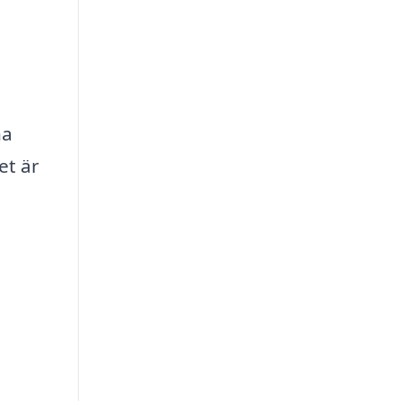
na
et är