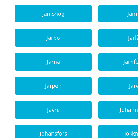
Jämshög
Jäm
Järbo
Järl
Järna
Järnf
Järpen
Jär
Jävre
Johan
Johansfors
Jokk