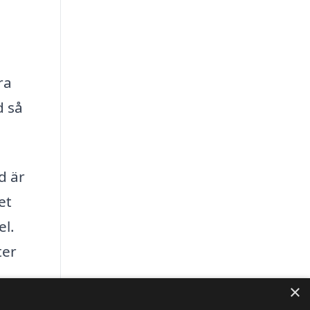
ra
d så
d är
et
el.
ter
×