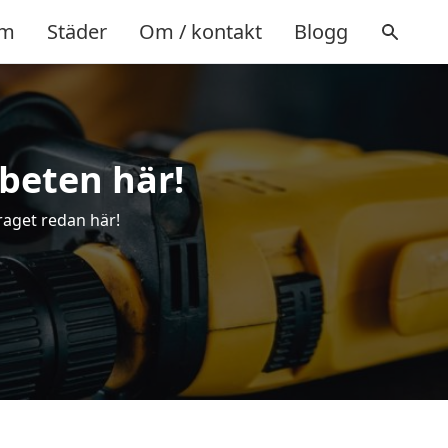
m
Städer
Om / kontakt
Blogg
rbeten här!
raget redan här!