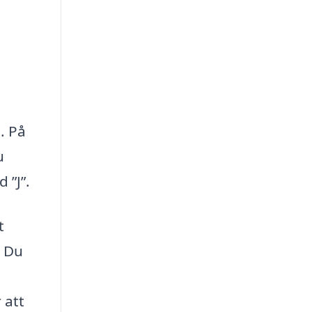
e. På
u
 ”J”.
t
? Du
 att