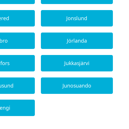
ered
Jonslund
dbro
Jörlanda
fors
Jukkasjärvi
rusund
Junosuando
sengi