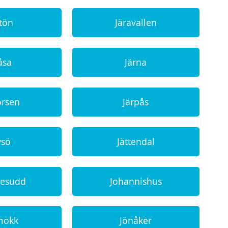
tön
Järavallen
åsa
Järna
orsen
Järpås
vsö
Jättendal
nesudd
Johannishus
mokk
Jönåker