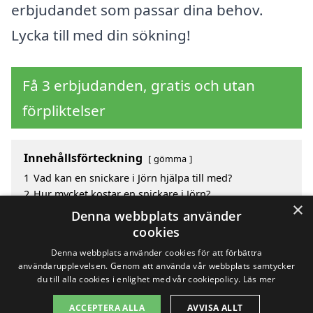
erbjudandet som passar dina behov.
Lycka till med din sökning!
Få 3 erbjudanden, gratis och utan
förpliktelser
Innehållsförteckning
gömma
1
Vad kan en snickare i Jörn hjälpa till med?
2
Hur mycket kostar en snickare i Jörn?
×
3
Fördelar med att välja snickare i Jörn
Denna webbplats använder
4
Sök efter en skicklig snickare i de omgivande
cookies
städerna till Jörn
Denna webbplats använder cookies för att förbättra
användarupplevelsen. Genom att använda vår webbplats samtycker
du till alla cookies i enlighet med vår cookiepolicy.
Läs mer
Copyright 2026 - Pilanto Aps
ACCEPTERA ALLA
AVVISA ALLT