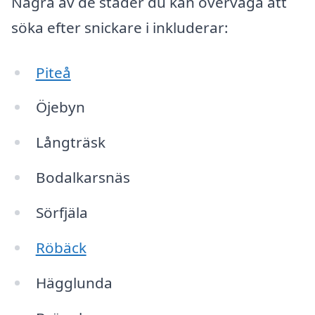
Några av de städer du kan överväga att
söka efter snickare i inkluderar:
Piteå
Öjebyn
Långträsk
Bodalkarsnäs
Sörfjäla
Röbäck
Hägglunda