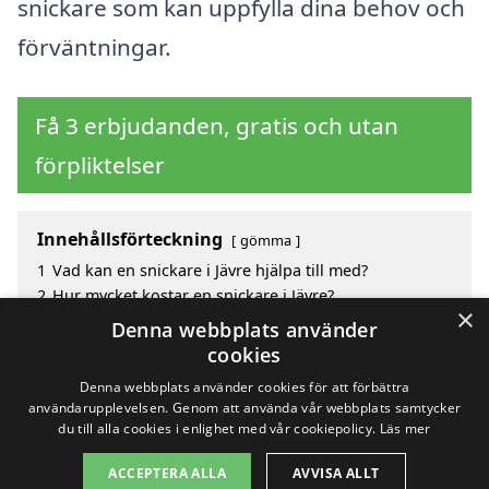
snickare som kan uppfylla dina behov och
förväntningar.
Få 3 erbjudanden, gratis och utan
förpliktelser
Innehållsförteckning
gömma
1
Vad kan en snickare i Jävre hjälpa till med?
2
Hur mycket kostar en snickare i Jävre?
×
3
Fördelar med att välja snickare i Jävre
Denna webbplats använder
4
Sök efter en skicklig snickare i de omgivande
cookies
städerna Jävre
Denna webbplats använder cookies för att förbättra
användarupplevelsen. Genom att använda vår webbplats samtycker
du till alla cookies i enlighet med vår cookiepolicy.
Läs mer
Copyright 2026 - Pilanto Aps
ACCEPTERA ALLA
AVVISA ALLT