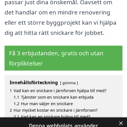
passar just dina önskemål. Oavsett om
det handlar om en mindre renovering
eller ett större byggprojekt kan vi hjälpa
dig att hitta rätt snickare för jobbet.
Få 3 erbjudanden, gratis och utan
förpliktelser
Innehållsförteckning
gömma
1
Vad kan en snickare i Järnforsen hjälpa till med?
1.1
Tjänster som en snickare kan erbjuda
1.2
Hur man väljer en snickare
2
Hur mycket kostar en snickare i Järnforsen?
2.1
Vad kan en snickare hjälpa till med?
×
3
Fördelar med att välja snickare i Järnforsen
Denna webbplats använder