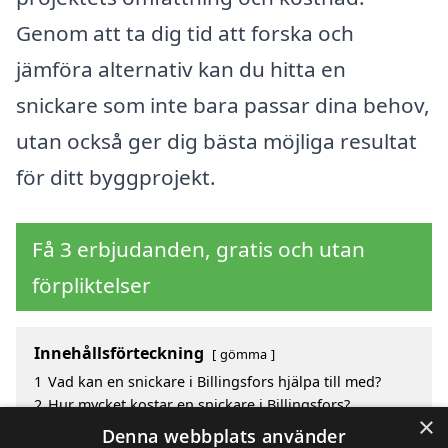
Genom att ta dig tid att forska och
jämföra alternativ kan du hitta en
snickare som inte bara passar dina behov,
utan också ger dig bästa möjliga resultat
för ditt byggprojekt.
Få 3 erbjudanden, gratis och utan
förpliktelser
Innehållsförteckning
gömma
1
Vad kan en snickare i Billingsfors hjälpa till med?
2
Hur mycket kostar en snickare i Billingsfors?
×
3
Fördelar med att välja snickare i Billingsfors
Denna webbplats använder