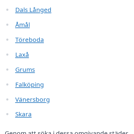
Dals Långed
Åmål
Töreboda
Laxå
Grums
Falköping
Vänersborg
Skara
Genom att söka i dessa omgivande städer