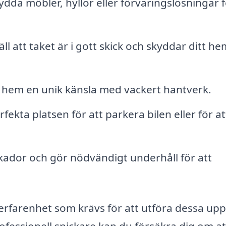
da möbler, hyllor eller förvaringslösningar f
ll att taket är i gott skick och skyddar ditt he
 hem en unik känsla med vackert hantverk.
ekta platsen för att parkera bilen eller för at
ador och gör nödvändigt underhåll för att
.
erfarenhet som krävs för att utföra dessa upp
ofessionell snickare kan du försäkra dig om at