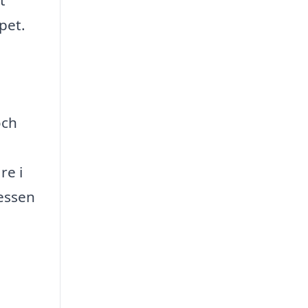
pet.
och
re i
cessen