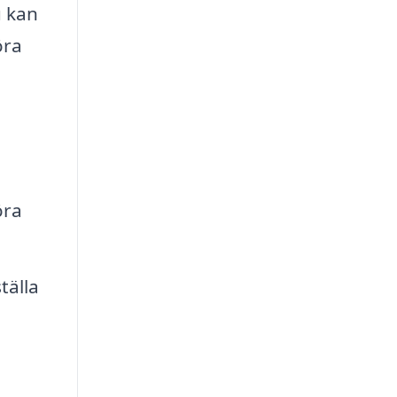
u kan
öra
öra
tälla