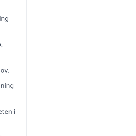
ing
,
ov.
gning
ten i