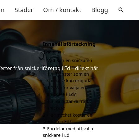
m
Städer
Om / kontakt
Blogg
Innehållsförteckning
gömma
1
Vad kan en snickare i
Ed hjälpa till med?
rter från snickeriföretag i Ed – direkt här.
1.1
Tjänster som en
snickare kan erbjuda
1.2
Varför välja en
snickare i Ed?
1.3
Så hittar du rätt
snickare
2
Hur mycket kostar en
snickare i Ed?
3
Fördelar med att välja
snickare i Ed