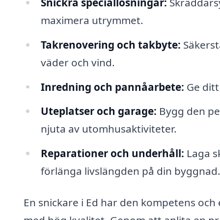
Snickra speciallösningar:
Skräddarsyd
maximera utrymmet.
Takrenovering och takbyte:
Säkerstä
väder och vind.
Inredning och pannåarbete:
Ge ditt
Uteplatser och garage:
Bygg den perf
njuta av utomhusaktiviteter.
Reparationer och underhåll:
Laga sk
förlänga livslängden på din byggnad
En snickare i Ed har den kompetens och 
med hög kvalitet. Genom att anlita en pr