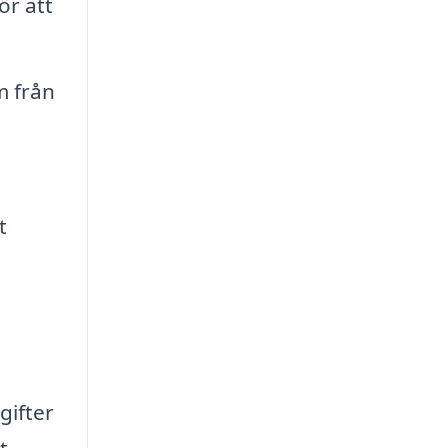
ör att
m från
t
gifter
t