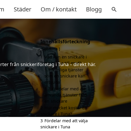
m
Städer
Om / kontakt
Blogg
Innehållsförteckning
gömma
1
Vad kan en snickare i
Tuna hjälpa till med?
ter från snickeriföretag i Tuna – direkt här.
1.1
Vanliga tjänster
som en snickare kan
erbjuda
1.2
Fördelar med att
använda tjänster från
en snickare
2
Hur mycket kostar en
snickare i Tuna?
3
Fördelar med att välja
snickare i Tuna