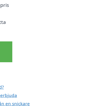
pris
tta
d?
 erbjuda
ån en snickare