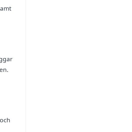
samt
äggar
en.
 och