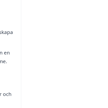
 skapa
n en
mme.
r och