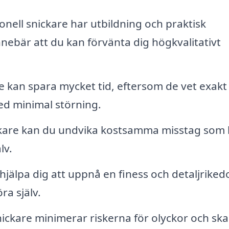
onell snickare har utbildning och praktisk
nnebär att du kan förvänta dig högkvalitativt
re kan spara mycket tid, eftersom de vet exakt
med minimal störning.
kare kan du undvika kostsamma misstag som
lv.
hjälpa dig att uppnå en finess och detaljriked
ra själv.
snickare minimerar riskerna för olyckor och ska