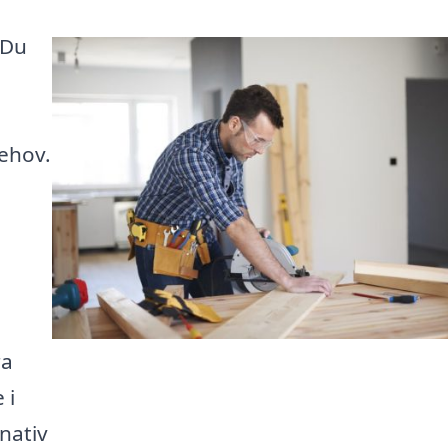
 Du
behov.
,
ra
 i
rnativ