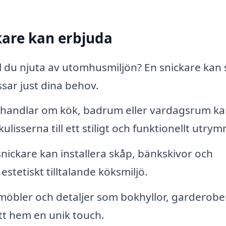
kare kan erbjuda
ll du njuta av utomhusmiljön? En snickare kan
ssar just dina behov.
handlar om kök, badrum eller vardagsrum ka
kulisserna till ett stiligt och funktionellt utry
snickare kan installera skåp, bänkskivor och
estetiskt tilltalande köksmiljö.
öbler och detaljer som bokhyllor, garderobe
tt hem en unik touch.