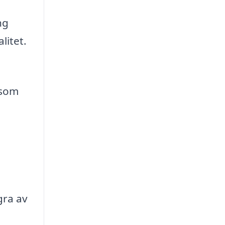
ng
litet.
 som
gra av