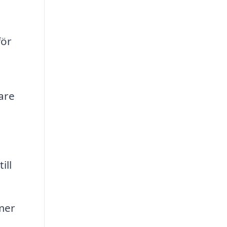
för
are
ill
mer