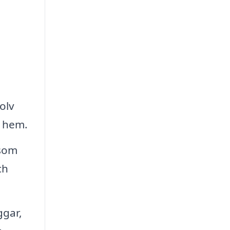
olv
t hem.
åsom
ch
ggar,