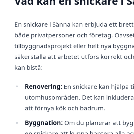
Vad kan en snickare i S
En snickare i Sänna kan erbjuda ett brett 
både privatpersoner och företag. Oavset
tillbyggnadsprojekt eller helt nya byggna
säkerställa att arbetet utförs korrekt oc
kan bistå:
Renovering:
En snickare kan hjälpa 
utomhusområden. Det kan inkludera all
att förnya kök och badrum.
Byggnation:
Om du planerar att byg
en snickare att kunna hantera alla as