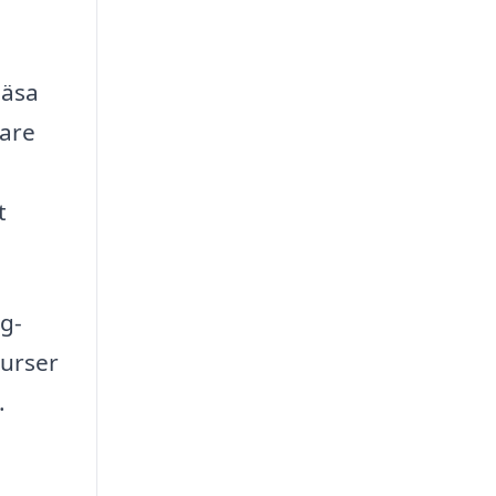
läsa
kare
t
gg-
surser
.