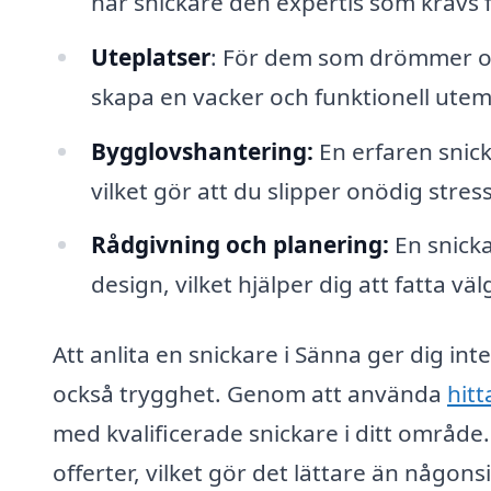
har snickare den expertis som krävs för
Uteplatser
: För dem som drömmer om 
skapa en vacker och funktionell utemi
Bygglovshantering:
En erfaren snick
vilket gör att du slipper onödig stres
Rådgivning och planering:
En snicka
design, vilket hjälper dig att fatta vä
Att anlita en snickare i Sänna ger dig int
också trygghet. Genom att använda
hitt
med kvalificerade snickare i ditt område
offerter, vilket gör det lättare än någon