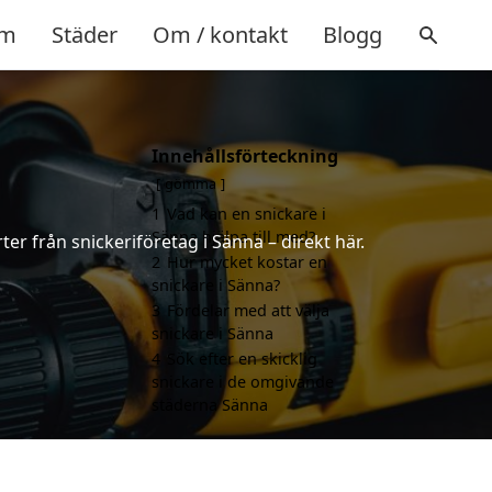
m
Städer
Om / kontakt
Blogg
Innehållsförteckning
gömma
1
Vad kan en snickare i
Sänna hjälpa till med?
ter från snickeriföretag i Sänna – direkt här.
2
Hur mycket kostar en
snickare i Sänna?
3
Fördelar med att välja
snickare i Sänna
4
Sök efter en skicklig
snickare i de omgivande
städerna Sänna