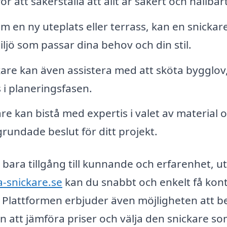
 att säkerställa att allt är säkert och hållbart
en ny uteplats eller terrass, kan en snickar
ljö som passar dina behov och din stil.
are kan även assistera med att sköta bygglov
s i planeringsfasen.
re kan bistå med expertis i valet av material 
lgrundade beslut för ditt projekt.
e bara tillgång till kunnande och erfarenhet, u
a-snickare.se
kan du snabbt och enkelt få kon
. Plattformen erbjuder även möjligheten att 
sin att jämföra priser och välja den snickare s