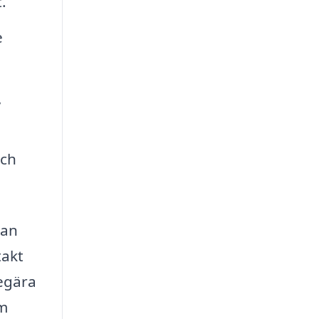
.
e
,
och
tan
takt
begära
om