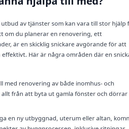
änna hjälpa till med?
utbud av tjänster som kan vara till stor hjälp 
t om du planerar en renovering, ett
der, är en skicklig snickare avgörande för att
h effektivt. Här är några områden där en snick
till med renovering av både inomhus- och
t från att byta ut gamla fönster och dörrar t
ga en ny utbyggnad, uterum eller altan, kom
pekter av byggprocessen, inklusive ritningar,