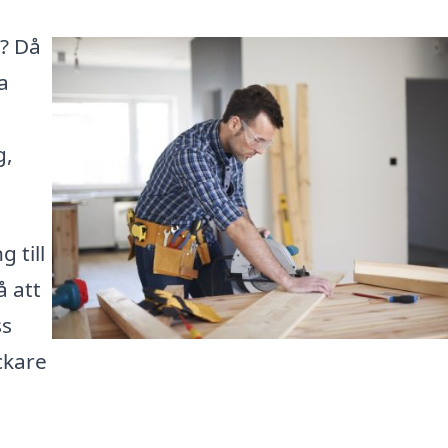
a? Då
a
g,
 till
å att
ss
ickare