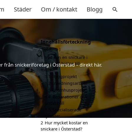
m
Städer
Om / kontakt
Blogg
Innehållsförteckning
gömma
1
Vad kan en snickare i
Österstad hjälpa till
r från snickeriföretag i Österstad – direkt här.
med?
1.1
Byggprojekt
1.2
Inredningsarbete
1.3
Utomhusprojekt
1.4
Reparationer och
underhåll
1.5
Specialiserade
tjänster
2
Hur mycket kostar en
snickare i Österstad?