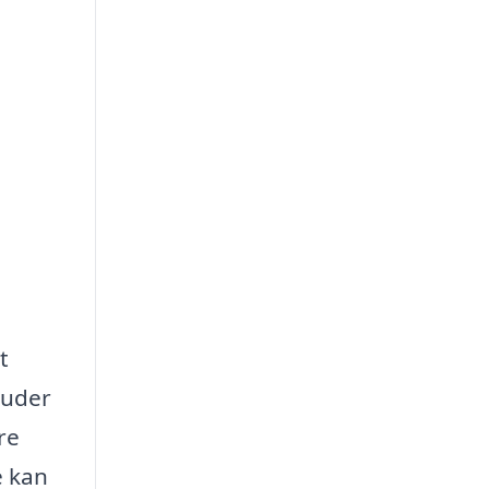
t
juder
re
e kan