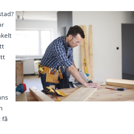
stad?
ör
kelt
tt
tt
nns
n
 få