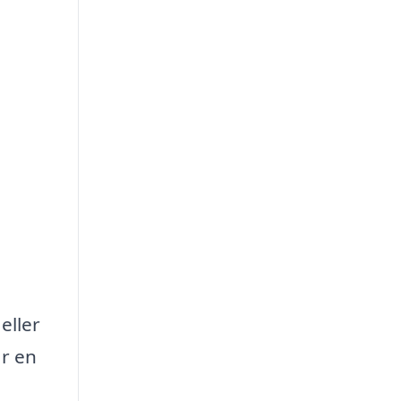
eller
är en