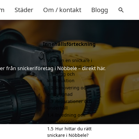
m
Städer
Om / kontakt
Blogg
Innehållsförteckning
gömma
1
Vad kan en snickare i
Nöbbele hjälpa till med?
er från snickeriföretag i Nöbbele – direkt här.
1.1
Bygg och
konstruktion
1.2
Renovering och
ombyggnad
1.3
Reparationer och
underhåll
1.4
Inredning och
speciallösningar
1.5
Hur hittar du rätt
snickare i Nöbbele?