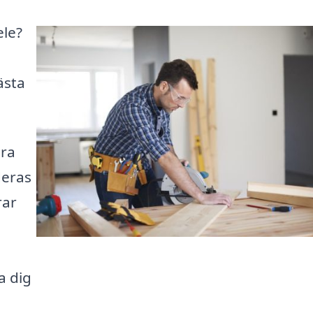
ele?
ästa
ära
deras
rar
a dig