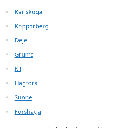
Karlskoga
Kopparberg
Deje
Grums
Kil
Hagfors
Sunne
Forshaga