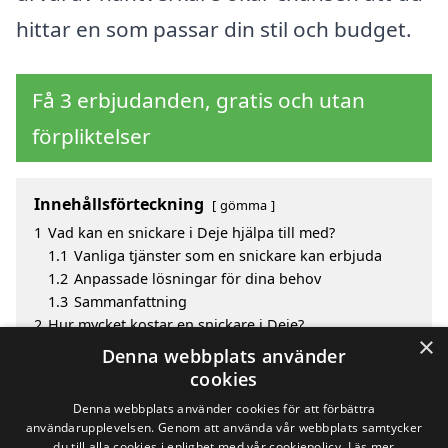
hittar en som passar din stil och budget.
Få 3 erbjudanden, gratis och utan
förpliktelser
Innehållsförteckning
gömma
1
Vad kan en snickare i Deje hjälpa till med?
1.1
Vanliga tjänster som en snickare kan erbjuda
1.2
Anpassade lösningar för dina behov
1.3
Sammanfattning
2
Hur mycket kostar en snickare i Deje?
×
3
Fördelar med att välja snickare i Deje
Denna webbplats använder
4
Sök efter en skicklig snickare i de omgivande
cookies
städerna Deje
Denna webbplats använder cookies för att förbättra
användarupplevelsen. Genom att använda vår webbplats samtycker
du till alla cookies i enlighet med vår cookiepolicy.
Läs mer