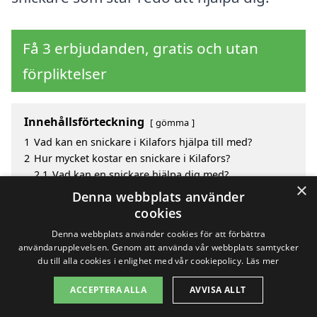
Få 3 erbjudanden, gratis och utan
förpliktelser
Innehållsförteckning
gömma
1
Vad kan en snickare i Kilafors hjälpa till med?
2
Hur mycket kostar en snickare i Kilafors?
2.1
Vad kan en snickare hjälpa dig med?
×
3
Fördelar med att välja snickare i Kilafors
Denna webbplats använder
4
Sök efter en skicklig snickare i de omgivande
cookies
städerna Kilafors
Denna webbplats använder cookies för att förbättra
användarupplevelsen. Genom att använda vår webbplats samtycker
du till alla cookies i enlighet med vår cookiepolicy.
Läs mer
Copyright 2026 - Pilanto Aps
ACCEPTERA ALLA
AVVISA ALLT
Hem
Om / kontakt
Blogg
Webbplatskarta
Villkor