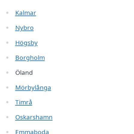
Kalmar
Nybro
Högsby
Borgholm
Öland
Mörbylånga
Timrå
Oskarshamn
Emmaboda