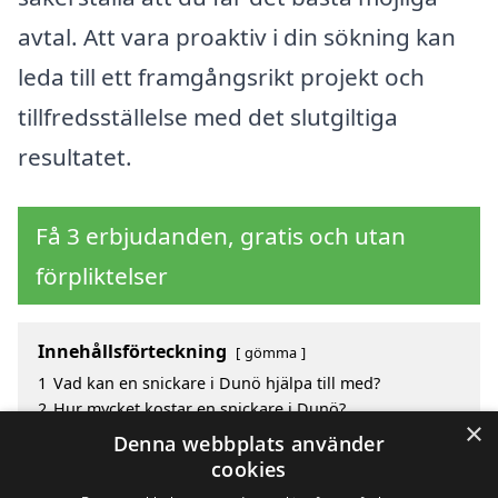
avtal. Att vara proaktiv i din sökning kan
leda till ett framgångsrikt projekt och
tillfredsställelse med det slutgiltiga
resultatet.
Få 3 erbjudanden, gratis och utan
förpliktelser
Innehållsförteckning
gömma
1
Vad kan en snickare i Dunö hjälpa till med?
2
Hur mycket kostar en snickare i Dunö?
×
3
Fördelar med att välja snickare i Dunö
Denna webbplats använder
4
Sök efter en skicklig snickare i de omgivande
cookies
städerna Dunö