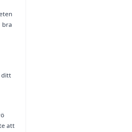
heten
d bra
ditt
rö
te att