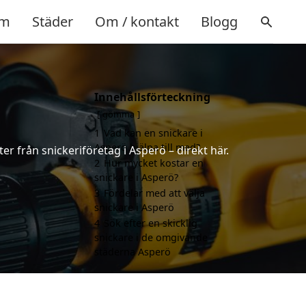
m
Städer
Om / kontakt
Blogg
Innehållsförteckning
gömma
1
Vad kan en snickare i
Asperö hjälpa till med?
er från snickeriföretag i Asperö – direkt här.
2
Hur mycket kostar en
snickare i Asperö?
3
Fördelar med att välja
snickare i Asperö
4
Sök efter en skicklig
snickare i de omgivande
städerna Asperö