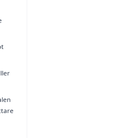
e
bt
ller
alen
ttare