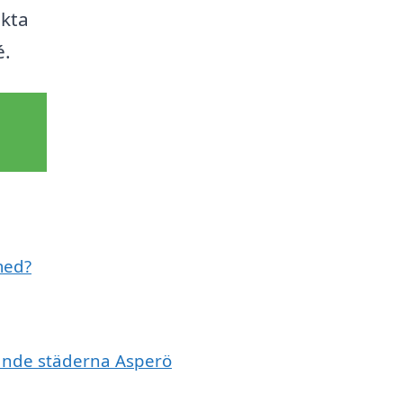
ekta
é.
med?
vande städerna Asperö