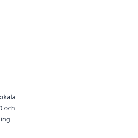
.
lokala
0 och
ning