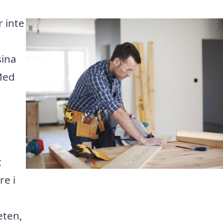
r inte
sina
Med
t
re i
eten,