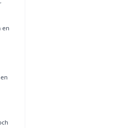
r
n en
 en
och