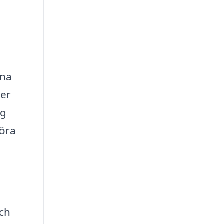
ina
ler
ig
föra
och