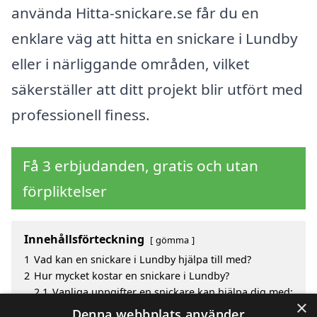
använda Hitta-snickare.se får du en
enklare väg att hitta en snickare i Lundby
eller i närliggande områden, vilket
säkerställer att ditt projekt blir utfört med
professionell finess.
Få 3 erbjudanden, gratis och utan
förpliktelser
Innehållsförteckning
gömma
1
Vad kan en snickare i Lundby hjälpa till med?
2
Hur mycket kostar en snickare i Lundby?
2.1
Vanliga uppgifter en snickare kan hjälpa dig med:
×
3
Fördelar med att välja snickare i Lundby
Denna webbplats använder