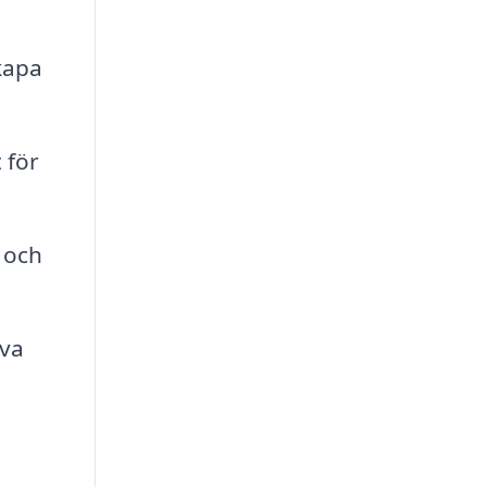
kapa
 för
 och
iva