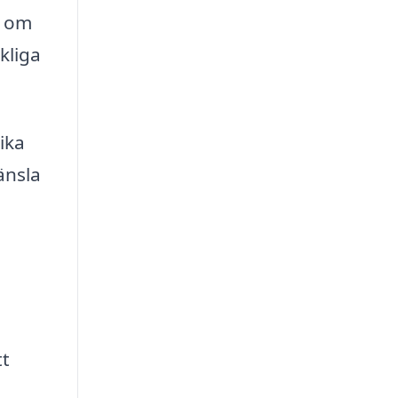
t om
kliga
ika
änsla
tt