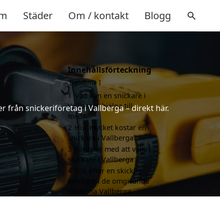
m
Städer
Om / kontakt
Blogg
Innehållsförteckning
gömma
1
Vad kan en snickare i
Vallberga hjälpa till
 från snickeriföretag i Vallberga – direkt här.
med?
2
Hur mycket kostar en
snickare i Vallberga?
3
Fördelar med att välja
snickare i Vallberga
4
Sök efter en skicklig
snickare i de omgivande
städerna Vallberga