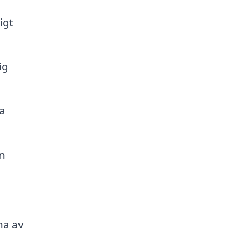
igt
ig
a
n
na av