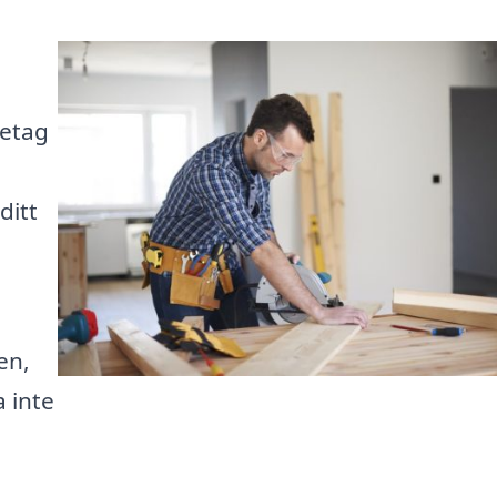
retag
ditt
en,
a inte