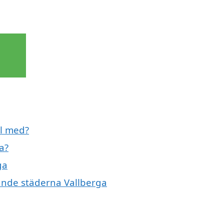
ll med?
a?
ga
vande städerna Vallberga