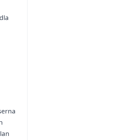
dla
iserna
n
llan