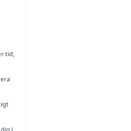
r tid,
dera
tigt
dig i