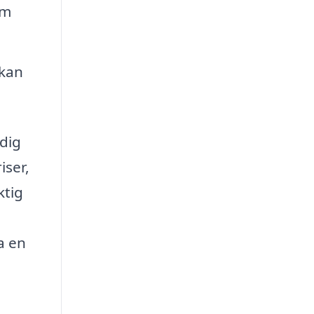
om
 kan
 dig
iser,
ktig
ta en