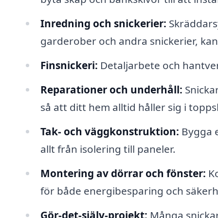
Inredning och snickerier:
Skräddarsy
garderober och andra snickerier, kan
Finsnickeri:
Detaljarbete och hantverk
Reparationer och underhåll:
Snickar
så att ditt hem alltid håller sig i topps
Tak- och väggkonstruktion:
Bygga el
allt från isolering till paneler.
Montering av dörrar och fönster:
Ko
för både energibesparing och säkerh
Gör-det-själv-projekt:
Många snickare