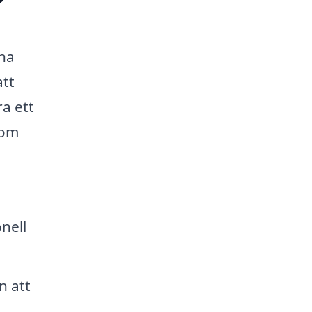
?
ina
att
ra ett
som
nell
n att