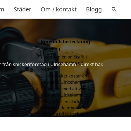
m
Städer
Om / kontakt
Blogg
Innehållsförteckning
gömma
1
Vad kan en snickare i
Ulricehamn hjälpa till
 från snickeriföretag i Ulricehamn – direkt här.
med?
2
Hur mycket kostar en
snickare i Ulricehamn?
3
Fördelar med att välja
snickare i Ulricehamn
4
Sök efter en skicklig
snickare i de omgivande
städerna till Ulricehamn