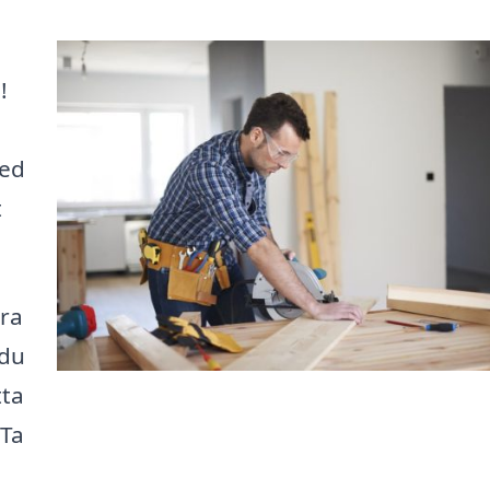
!
med
t
era
 du
tta
 Ta
!