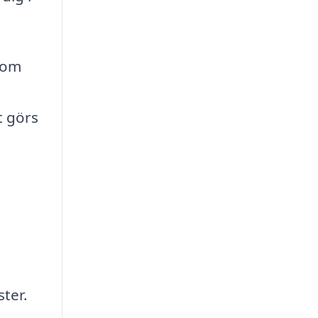
d om
t görs
ster.