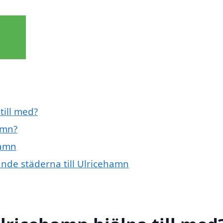
till med?
amn?
hamn
vande städerna till Ulricehamn