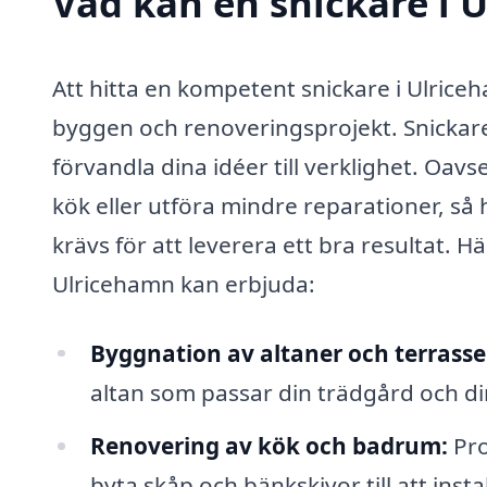
Vad kan en snickare i 
Att hitta en kompetent snickare i Ulrice
byggen och renoveringsprojekt. Snickare 
förvandla dina idéer till verklighet. Oav
kök eller utföra mindre reparationer, s
krävs för att leverera ett bra resultat. H
Ulricehamn kan erbjuda:
Byggnation av altaner och terrasse
altan som passar din trädgård och d
Renovering av kök och badrum:
Pro
byta skåp och bänkskivor till att insta