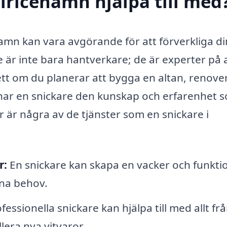
Ulricehamn hjälpa till med
hamn kan vara avgörande för att förverkliga d
är inte bara hantverkare; de är experter på 
sett om du planerar att bygga en altan, renove
å har en snickare den kunskap och erfarenhet 
är är några av de tjänster som en snickare i
r:
En snickare kan skapa en vacker och funktio
ina behov.
fessionella snickare kan hjälpa till med allt frå
llera nya vitvaror.