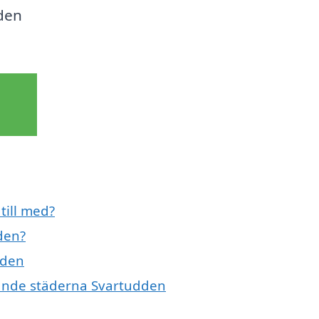
den
till med?
den?
dden
ivande städerna Svartudden