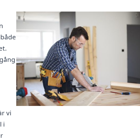
en
 både
et.
lgång
r vi
 i
r