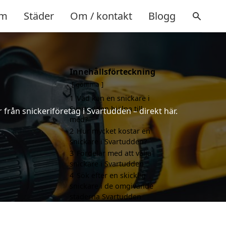
m
Städer
Om / kontakt
Blogg
Innehållsförteckning
gömma
1
Vad kan en snickare i
Svartudden hjälpa till
 från snickeriföretag i Svartudden – direkt här.
med?
2
Hur mycket kostar en
snickare i Svartudden?
3
Fördelar med att välja
snickare i Svartudden
4
Sök efter en skicklig
snickare i de omgivande
städerna Svartudden