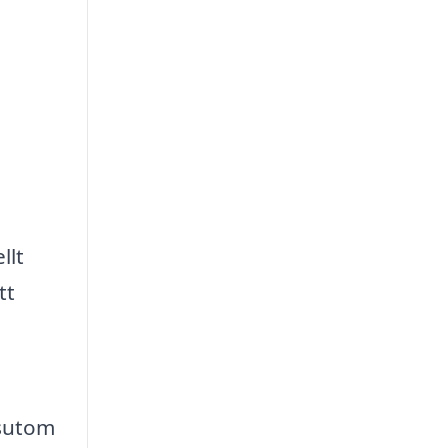
llt
tt
ssutom