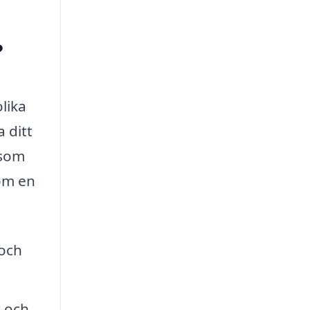
?
lika
 ditt
 som
om en
 och
r och