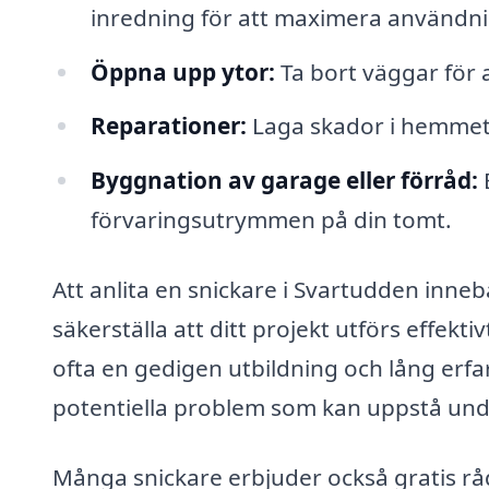
inredning för att maximera användn
Öppna upp ytor:
Ta bort väggar för 
Reparationer:
Laga skador i hemmet,
Byggnation av garage eller förråd:
E
förvaringsutrymmen på din tomt.
Att anlita en snickare i Svartudden innebä
säkerställa att ditt projekt utförs effekt
ofta en gedigen utbildning och lång erf
potentiella problem som kan uppstå un
Många snickare erbjuder också gratis råd