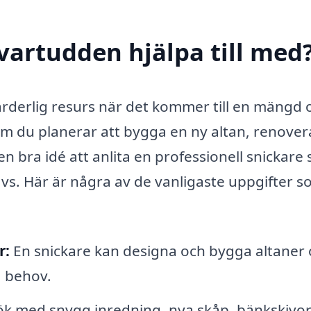
Svartudden hjälpa till med
rderlig resurs när det kommer till en mängd o
m du planerar att bygga en ny altan, renovera
d en bra idé att anlita en professionell snickare
s. Här är några av de vanligaste uppgifter s
r:
En snickare kan designa och bygga altaner
a behov.
ök med snygg inredning, nya skåp, bänkskivo