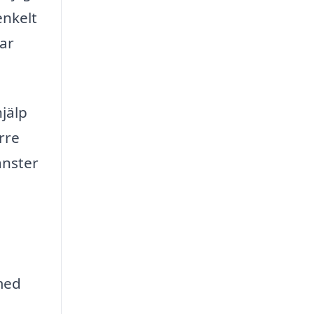
enkelt
mar
jälp
rre
änster
 med