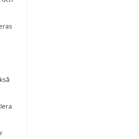
leras
ckså
llera
r