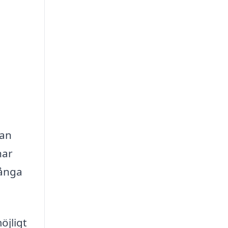
kan
har
många
öjligt