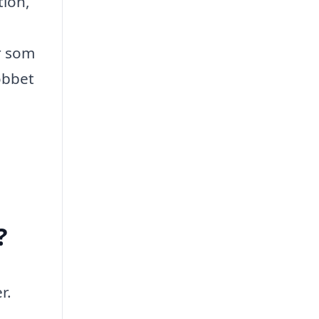
tion,
ar som
obbet
?
r.