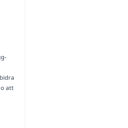
gg-
 bidra
o att