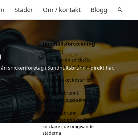
m
Städer
Om / kontakt
Blogg
Innehållsförteckning
n
gömma
1
Vad kan en snickare i
Sundhultsbrunn hjälpa
rån snickeriföretag i Sundhultsbrunn – direkt här.
till med?
2
Hur mycket kostar en
snickare i
Sundhultsbrunn?
3
Fördelar med att välja
snickare i
Sundhultsbrunn
4
Sök efter en skicklig
snickare i de omgivande
städerna