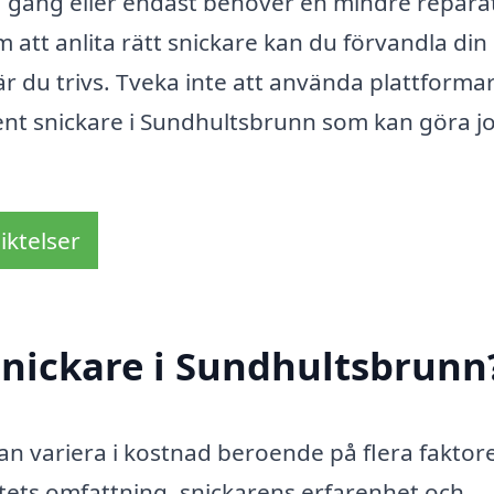
 gång eller endast behöver en mindre repara
 att anlita rätt snickare kan du förvandla din
 där du trivs. Tveka inte att använda plattform
tent snickare i Sundhultsbrunn som kan göra j
iktelser
snickare i Sundhultsbrunn
an variera i kostnad beroende på flera faktore
tets omfattning, snickarens erfarenhet och