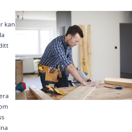
r kan
la
itt
lera
som
ss
ina