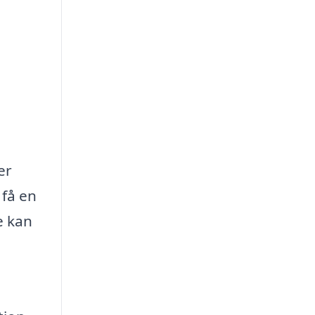
er
 få en
e kan