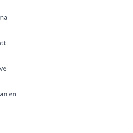
ina
att
ive
kan en