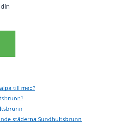
 din
älpa till med?
ltsbrunn?
ultsbrunn
ivande städerna Sundhultsbrunn