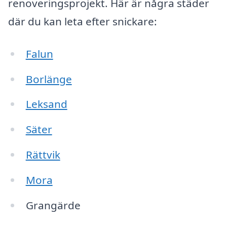
renoveringsprojekt. Här är några städer
där du kan leta efter snickare:
Falun
Borlänge
Leksand
Säter
Rättvik
Mora
Grangärde