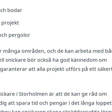
ch bodar
 projekt
och pergolor
ver många områden, och de kan arbeta med b
nell snickare bör också ha god kännedom om
aranterar att alla projekt utförs på ett säker
nickare i Storholmen är att de kan ge råd om
dig att spara tid och pengar i det långa loppet
behov kan snickaren skapa skräddarsydda lösn