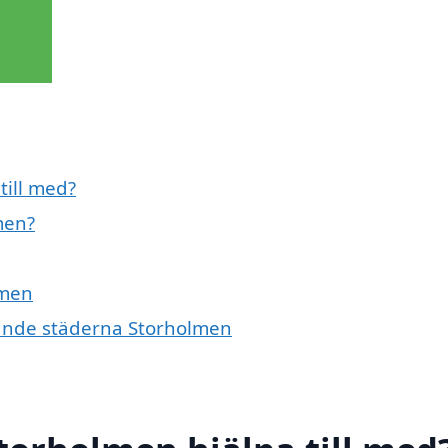
till med?
men?
lmen
ivande städerna Storholmen