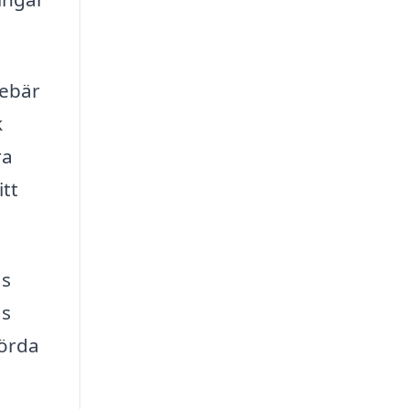
nebär
k
ra
itt
äs
as
förda