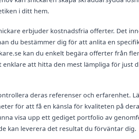
iken i ditt hem.
nickare erbjuder kostnadsfria offerter. Det in
nan du bestämmer dig för att anlita en specifi
kare.se kan du enkelt begära offerter från fle
t enklare att hitta den mest lämpliga för just d
 kontrollera deras referenser och erfarenhet. L
r för att få en känsla för kvaliteten på der
unna visa upp ett gediget portfolio av genom
 de kan leverera det resultat du förväntar dig.