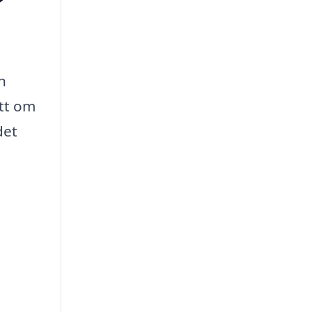
?
h
ett om
det