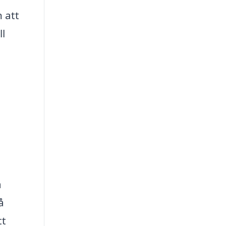
 att
ll
a
å
tt