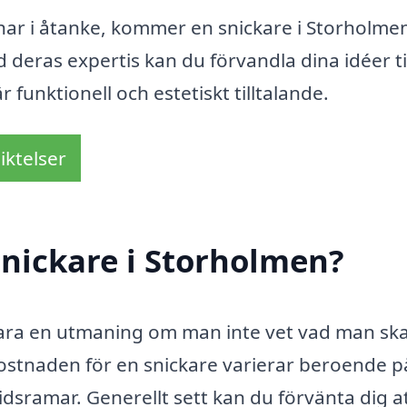
 har i åtanke, kommer en snickare i Storholmen
 deras expertis kan du förvandla dina idéer ti
 funktionell och estetiskt tilltalande.
iktelser
nickare i Storholmen?
 vara en utmaning om man inte vet vad man sk
 Kostnaden för en snickare varierar beroende p
idsramar. Generellt sett kan du förvänta dig a