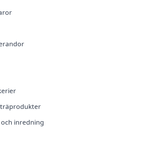
aror
verandor
kerier
träprodukter
 och inredning