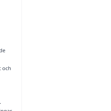
åde
t och
.
ingar