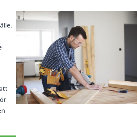
älle.
e
att
för
en