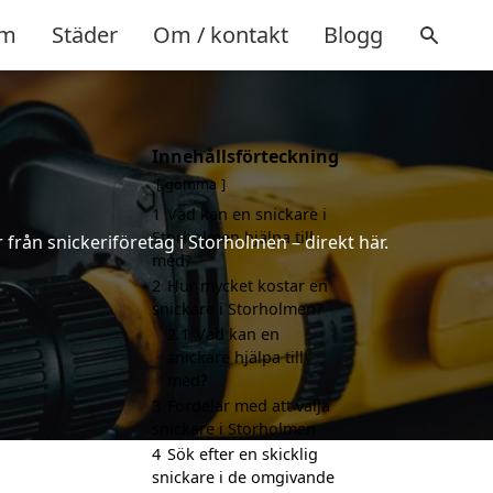
m
Städer
Om / kontakt
Blogg
Innehållsförteckning
gömma
1
Vad kan en snickare i
Storholmen hjälpa till
 från snickeriföretag i Storholmen – direkt här.
med?
2
Hur mycket kostar en
snickare i Storholmen?
2.1
Vad kan en
snickare hjälpa till
med?
3
Fördelar med att välja
snickare i Storholmen
4
Sök efter en skicklig
snickare i de omgivande