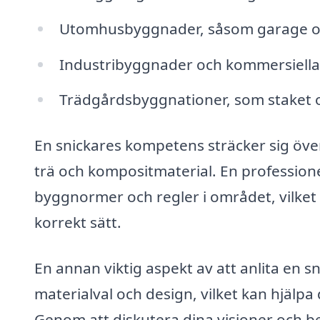
Utomhusbyggnader, såsom garage o
Industribyggnader och kommersiella
Trädgårdsbyggnationer, som staket 
En snickares kompetens sträcker sig ö
trä och ­kompositmaterial. En professio
byggnormer och regler i området, vilket g
korrekt sätt.
En annan viktig aspekt av att anlita en s
materialval och design, vilket kan hjälpa 
Genom att diskutera dina visioner och 