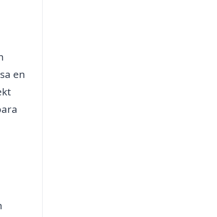
h
ssa en
ekt
bara
h