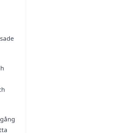
ssade
ch
ch
igång
tta