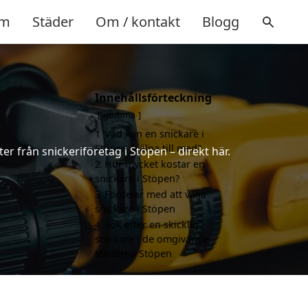
m
Städer
Om / kontakt
Blogg
Innehållsförteckning
gömma
1
Vad kan en snickare i
Stöpen hjälpa till med?
er från snickeriföretag i Stöpen – direkt här.
2
Hur mycket kostar en
snickare i Stöpen?
3
Fördelar med att välja
snickare i Stöpen
4
Sök efter en skicklig
snickare i de omgivande
städerna Stöpen