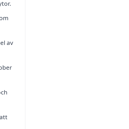
tor.
som
el av
rober
och
att