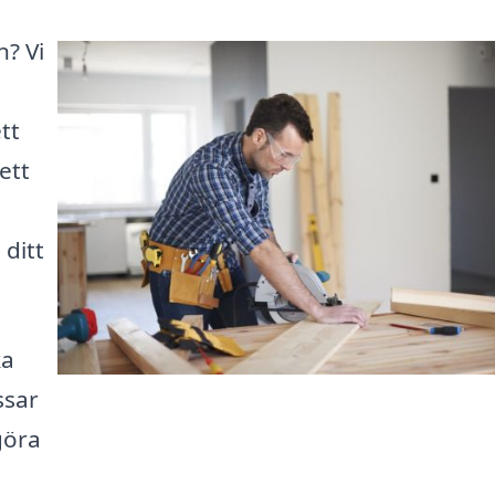
n? Vi
tt
ett
 ditt
ka
ssar
göra