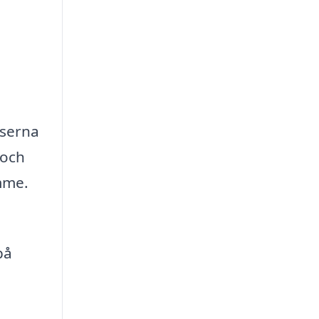
iserna
 och
imme.
på