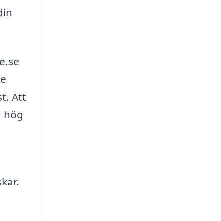
din
e.se
ge
t. Att
a hög
skar.