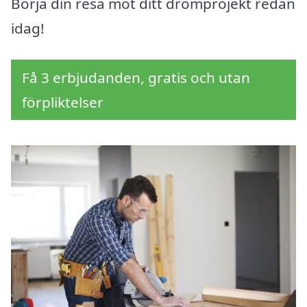
Börja din resa mot ditt drömprojekt redan
idag!
Få 3 erbjudanden, gratis och utan
förpliktelser