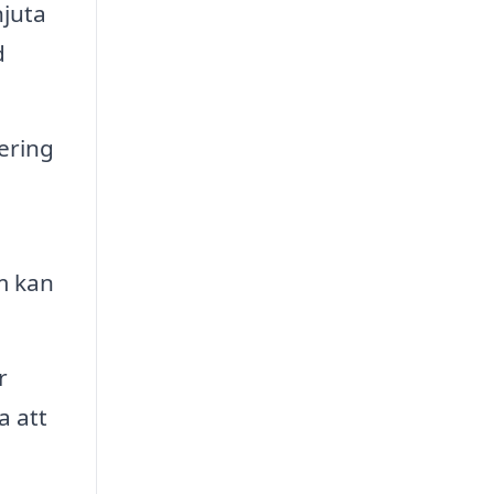
njuta
d
ering
m kan
r
a att