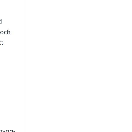
d
 och
tt
 bygg-