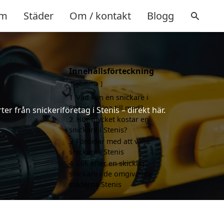
m
Städer
Om / kontakt
Blogg
Innehållsförteckning
gömma
1
Vad kan en snickare i
Stenis hjälpa till med?
er från snickeriföretag i Stenis – direkt här.
2
Hur mycket kostar en
snickare i Stenis?
3
Fördelar med att välja
snickare i Stenis
4
Sök efter en skicklig
snickare i de omgivande
städerna Stenis