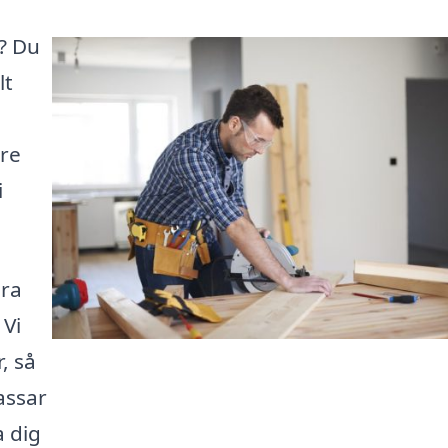
s? Du
lt
are
i
ära
 Vi
, så
assar
a dig