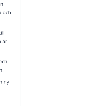
En
a och
ll
n är
 och
n.
n ny