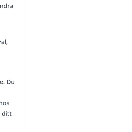
andra
al,
de. Du
 hos
 ditt