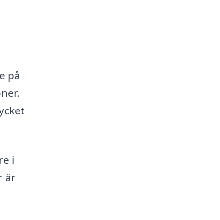
de på
oner.
mycket
re i
r är