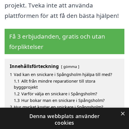
projekt. Tveka inte att använda
plattformen för att få den bästa hjälpen!
Få 3 erbjudanden, gratis och utan
förpliktelser
Innehållsförteckning
gömma
1
Vad kan en snickare i Spångsholm hjälpa till med?
1.1
Allt från mindre reparationer till stora
byggprojekt
1.2
Varför välja en snickare i Spångsholm?
1.3
Hur bokar man en snickare i Spångsholm?
2
Hur mycket kostar en snickare i Spångsholm?
×
3
Fördelar med att välja snickare i Spångsholm
Denna webbplats använder
4
Sök efter en skicklig snickare i omgivningarna kring
cookies
Spångsholm