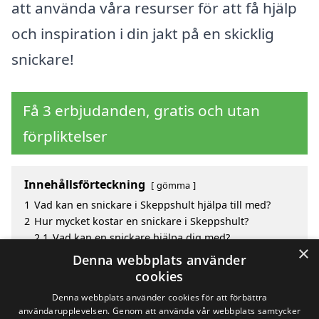
att använda våra resurser för att få hjälp
och inspiration i din jakt på en skicklig
snickare!
Få 3 erbjudanden, gratis och utan
förpliktelser
Innehållsförteckning
gömma
1
Vad kan en snickare i Skeppshult hjälpa till med?
2
Hur mycket kostar en snickare i Skeppshult?
2.1
Vad kan en snickare hjälpa dig med?
×
3
Fördelar med att välja snickare i Skeppshult
Denna webbplats använder
4
Sök efter en skicklig snickare i de omgivande
cookies
städerna till Skeppshult
Denna webbplats använder cookies för att förbättra
användarupplevelsen. Genom att använda vår webbplats samtycker