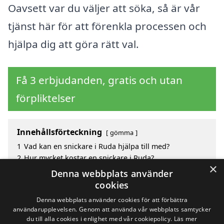
Oavsett var du väljer att söka, så är vår
tjänst här för att förenkla processen och
hjälpa dig att göra rätt val.
Få 3 erbjudanden, gratis och utan
förpliktelser
Innehållsförteckning
gömma
1
Vad kan en snickare i Ruda hjälpa till med?
2
Hur mycket kostar en snickare i Ruda?
×
3
Fördelar med att välja snickare i Ruda
Denna webbplats använder
4
Sök efter en skicklig snickare i de omgivande
cookies
städerna Ruda
Denna webbplats använder cookies för att förbättra
användarupplevelsen. Genom att använda vår webbplats samtycker
du till alla cookies i enlighet med vår cookiepolicy.
Läs mer