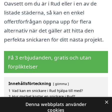
Oavsett om du är i Rud eller i en av de
listade städerna, så kan en enkel
offertförfrågan öppna upp för flera
alternativ när det gäller att hitta den
perfekta snickaren för ditt nästa projekt.
Få 3 erbjudanden, gratis och utan
förpliktelser
Innehållsförteckning
gömma
1
Vad kan en snickare i Rud hjälpa till med?
2
Hur mycket kostar en snickare i Rud?
×
3
Fördelar med att välja snickare i Rud
Denna webbplats använder
4
Sök efter en skicklig snickare i de omgivande
cookies