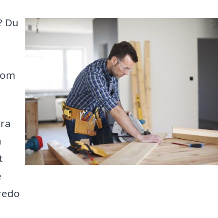
? Du
 som
ära
h
t
e
 redo