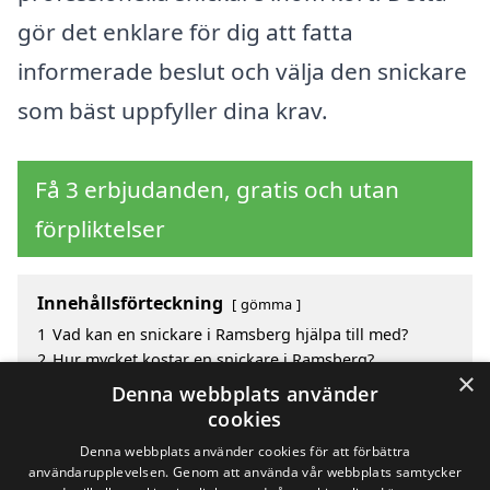
gör det enklare för dig att fatta
informerade beslut och välja den snickare
som bäst uppfyller dina krav.
Få 3 erbjudanden, gratis och utan
förpliktelser
Innehållsförteckning
gömma
1
Vad kan en snickare i Ramsberg hjälpa till med?
2
Hur mycket kostar en snickare i Ramsberg?
×
3
Fördelar med att välja snickare i Ramsberg
Denna webbplats använder
4
Sök efter en skicklig snickare i de omgivande
cookies
städerna Ramsberg
Denna webbplats använder cookies för att förbättra
användarupplevelsen. Genom att använda vår webbplats samtycker