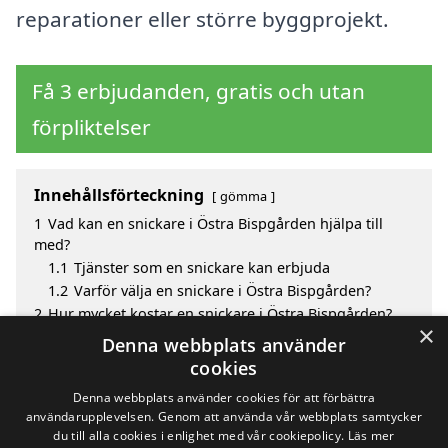
reparationer eller större byggprojekt.
Få 3 erbjudanden, gratis och utan
förpliktelser
Innehållsförteckning
gömma
1
Vad kan en snickare i Östra Bispgården hjälpa till
med?
1.1
Tjänster som en snickare kan erbjuda
1.2
Varför välja en snickare i Östra Bispgården?
2
Hur mycket kostar en snickare i Östra Bispgården?
×
3
Fördelar med att välja snickare i Östra Bispgården
Denna webbplats använder
4
Sök efter en skicklig snickare i de omgivande
cookies
städerna Östra Bispgården
Denna webbplats använder cookies för att förbättra
användarupplevelsen. Genom att använda vår webbplats samtycker
du till alla cookies i enlighet med vår cookiepolicy.
Läs mer