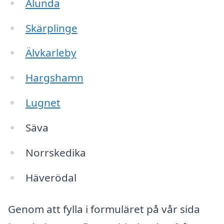
Alunda
Skärplinge
Älvkarleby
Hargshamn
Lugnet
Säva
Norrskedika
Häverödal
Genom att fylla i formuläret på vår sida