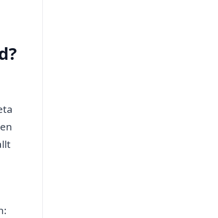
d?
eta
 en
llt
n: