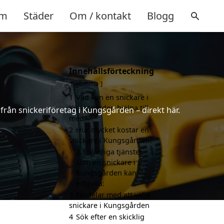
m
Städer
Om / kontakt
Blogg
Innehållsförteckning
gömma
1
Vad kan en snickare i
Kungsgården hjälpa till
 från snickeriföretag i Kungsgården – direkt här.
med?
2
Hur mycket kostar en
snickare i Kungsgården?
2.1
Vanliga tjänster
som en snickare i
Kungsgården kan
erbjuda:
3
Fördelar med att välja
snickare i Kungsgården
4
Sök efter en skicklig