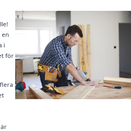
le!
a en
 i
t för
flera
et
 är