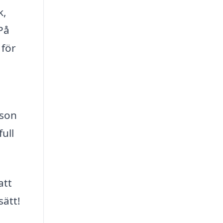
k,
På
 för
rson
ull
att
sätt!