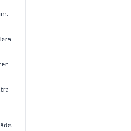
um,
lera
ren
ttra
råde.