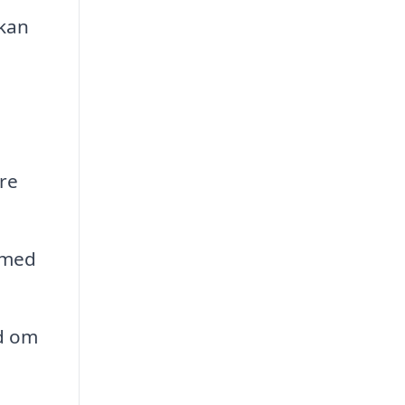
 kan
re
 med
åd om