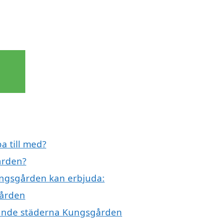
a till med?
ården?
Kungsgården kan erbjuda:
gården
ivande städerna Kungsgården