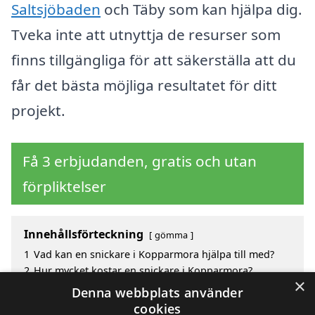
Saltsjöbaden
och Täby som kan hjälpa dig.
Tveka inte att utnyttja de resurser som
finns tillgängliga för att säkerställa att du
får det bästa möjliga resultatet för ditt
projekt.
Få 3 erbjudanden, gratis och utan
förpliktelser
Innehållsförteckning
gömma
1
Vad kan en snickare i Kopparmora hjälpa till med?
2
Hur mycket kostar en snickare i Kopparmora?
×
3
Fördelar med att välja snickare i Kopparmora
Denna webbplats använder
4
Sök efter en snickare i de omgivande städerna
cookies