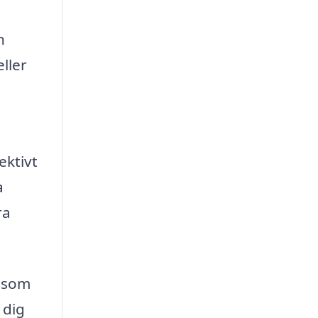
n
ller
ektivt
a
ra
e som
 dig