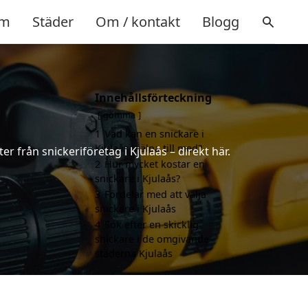
m
Städer
Om / kontakt
Blogg
Innehållsförteckning
gömma
1
Vad kan en snickare i
Kjulaås hjälpa till med?
r från snickeriföretag i Kjulaås – direkt här.
2
Hur mycket kostar en
snickare i Kjulaås?
3
Fördelar med att välja
snickare i Kjulaås
4
Sök efter en skicklig
snickare i de omgivande
städerna Kjulaås