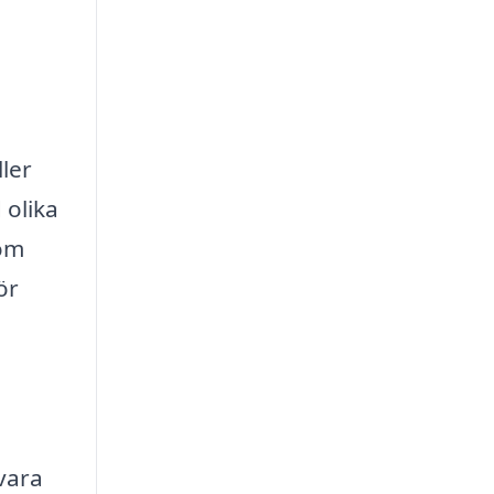
ller
 olika
nom
ör
 vara