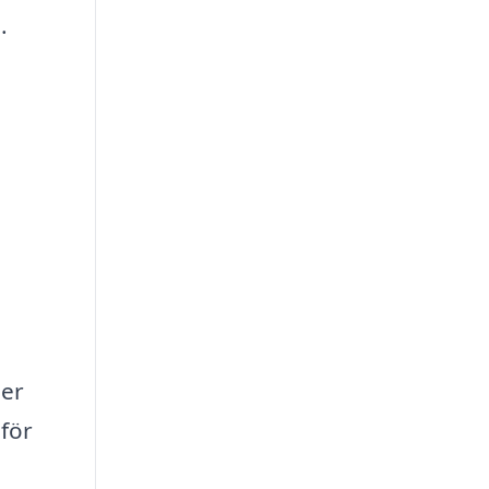
.
ger
 för