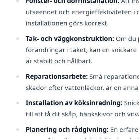
Fönster- och dörrinstallation:
Att in
utseendet och energieffektiviteten i d
installationen görs korrekt.
Tak- och väggkonstruktion:
Om du pl
förändringar i taket, kan en snickare h
är stabilt och hållbart.
Reparationsarbete:
Små reparationer,
skador efter vattenläckor, är en anna
Installation av köksinredning:
Snick
till att få dit skåp, bänkskivor och vitv
Planering och rådgivning:
En erfare