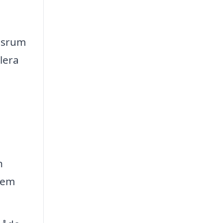
agsrum
lera
n
hem