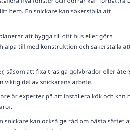
stallera nya fönster och dörrar kan förbättra
itt hem. En snickare kan säkerställa att
anerar att bygga till ditt hus eller göra
jälpa till med konstruktion och säkerställa att
 såsom att fixa trasiga golvbrädor eller åters
n viktig del av snickarens arbete.
are är experter på att installera kök och kan 
aror.
n snickare kan också ge råd om bästa sättet a