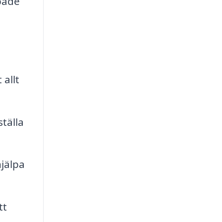
 både
 allt
tälla
hjälpa
tt