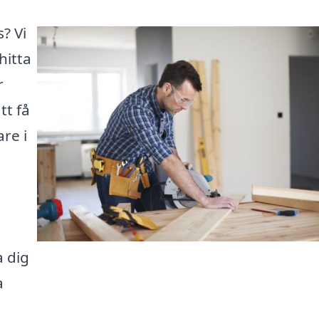
? Vi
hitta
r
tt få
are i
a dig
a