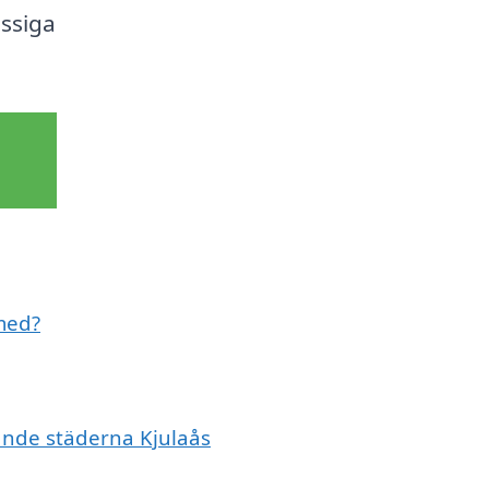
assiga
 med?
vande städerna Kjulaås