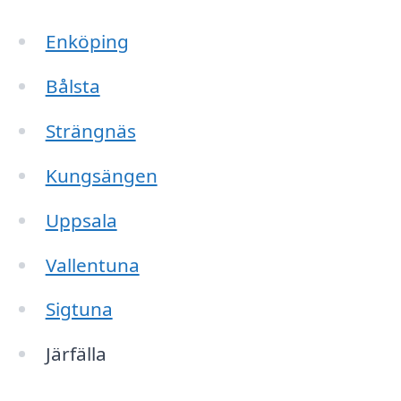
Enköping
Bålsta
Strängnäs
Kungsängen
Uppsala
Vallentuna
Sigtuna
Järfälla