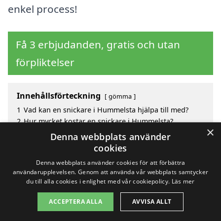
enkel process!
Få 3 erbjudanden, gratis och utan
förpliktelser
Innehållsförteckning
gömma
1
Vad kan en snickare i Hummelsta hjälpa till med?
2
Hur mycket kostar en snickare i Hummelsta?
×
3
Fördelar med att välja snickare i Hummelsta
Denna webbplats använder
4
Sök efter en skicklig snickare i de omgivande
cookies
städerna Hummelsta
Denna webbplats använder cookies för att förbättra
användarupplevelsen. Genom att använda vår webbplats samtycker
du till alla cookies i enlighet med vår cookiepolicy.
Läs mer
Copyright 2026 - Pilanto Aps
ACCEPTERA ALLA
AVVISA ALLT
Hem
Om / kontakt
Blogg
Webbplatskarta
Villkor