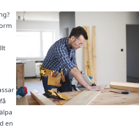
äng?
form
lt
assar
 få
älpa
ed en