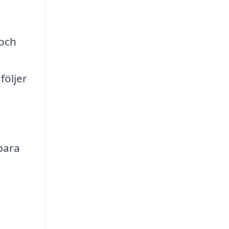
 och
följer
bara