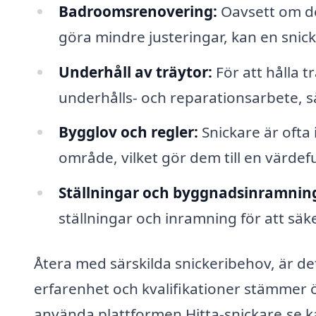
Badroomsrenovering:
Oavsett om de
göra mindre justeringar, kan en snic
Underhåll av träytor:
För att hålla t
underhålls- och reparationsarbete,
Bygglov och regler:
Snickare är ofta 
område, vilket gör dem till en värdef
Ställningar och byggnadsinramnin
ställningar och inramning för att säke
Återa med särskilda snickeribehov, är det 
erfarenhet och kvalifikationer stämmer 
använda plattformen Hitta-snickare.se ka