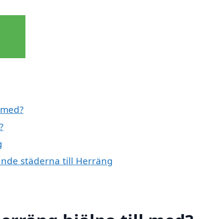
l med?
?
g
vande städerna till Herräng