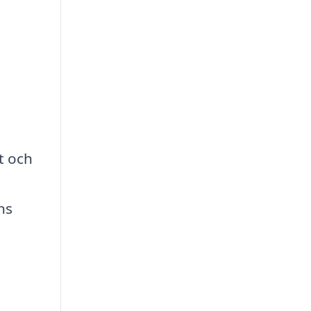
t och
ns