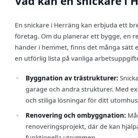
Vad kan en snickare i H
En snickare i Herräng kan erbjuda ett br
företag. Om du planerar ett bygge, en r
händer i hemmet, finns det många sätt en
en utförlig lista på vanliga arbetsuppgif
Byggnation av trästrukturer:
Snicka
garage och andra strukturer. Med ex
och stiliga lösningar för ditt utomh
Renovering och ombyggnation:
Mån
renoveringsprojekt, där de kan hjälpa
funktionella utrymmen.