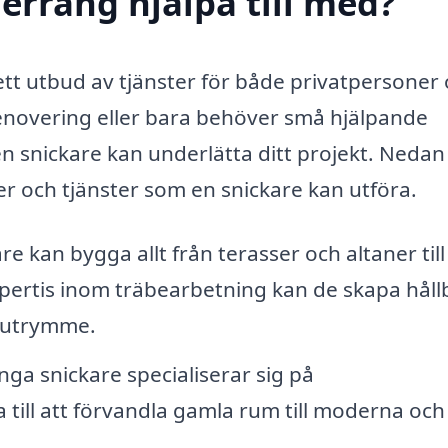
erräng hjälpa till med?
ett utbud av tjänster för både privatpersoner
enovering eller bara behöver små hjälpande
 snickare kan underlätta ditt projekt. Nedan 
ter och tjänster som en snickare kan utföra.
re kan bygga allt från terasser och altaner till
pertis inom träbearbetning kan de skapa håll
usutrymme.
ga snickare specialiserar sig på
 till att förvandla gamla rum till moderna och