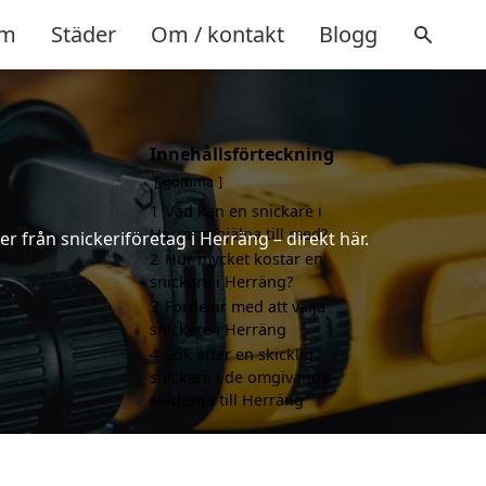
m
Städer
Om / kontakt
Blogg
Innehållsförteckning
gömma
1
Vad kan en snickare i
Herräng hjälpa till med?
er från snickeriföretag i Herräng – direkt här.
2
Hur mycket kostar en
snickare i Herräng?
3
Fördelar med att välja
snickare i Herräng
4
Sök efter en skicklig
snickare i de omgivande
städerna till Herräng