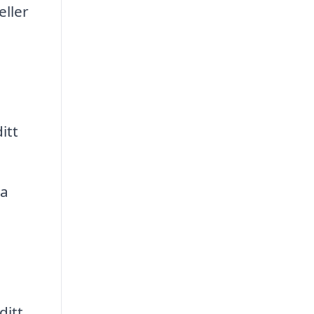
eller
itt
ra
ditt