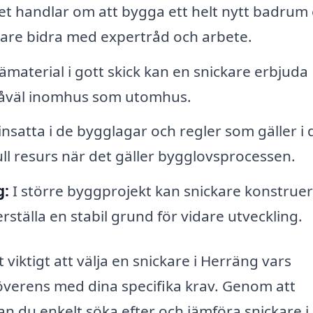
t handlar om att bygga ett helt nytt badrum 
kare bidra med expertråd och arbete.
rämaterial i gott skick kan en snickare erbjuda
 såväl inomhus som utomhus.
insatta i de bygglagar och regler som gäller i d
ull resurs när det gäller bygglovsprocessen.
g:
I större byggprojekt kan snickare konstrue
rställa en stabil grund för vidare utveckling.
viktigt att välja en snickare i Herräng vars
överens med dina specifika krav. Genom att
n du enkelt söka efter och jämföra snickare i 