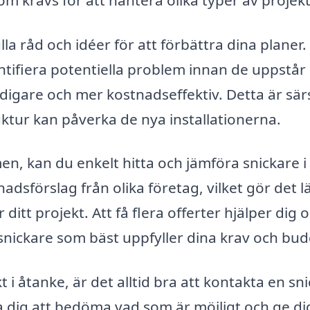
a råd och idéer för att förbättra dina planer.
tifiera potentiella problem innan de uppstår
igare och mer kostnadseffektiv. Detta är särs
ruktur kan påverka de nya installationerna.
en, kan du enkelt hitta och jämföra snickare i
dsförslag från olika företag, vilket gör det l
itt projekt. Att få flera offerter hjälper dig 
 snickare som bäst uppfyller dina krav och bud
 i åtanke, är det alltid bra att kontakta en sn
pa dig att bedöma vad som är möjligt och ge di