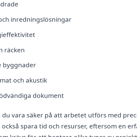
ndrade
ch inredningslösningar
effektivitet
ch räcken
re byggnader
imat och akustik
nödvändiga dokument
 du vara säker på att arbetet utförs med prec
 också spara tid och resurser, eftersom en er
 krävs för att hantera olika typer av projekt