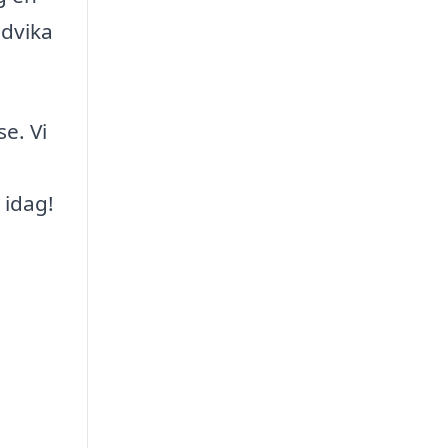
ndvika
se. Vi
 idag!