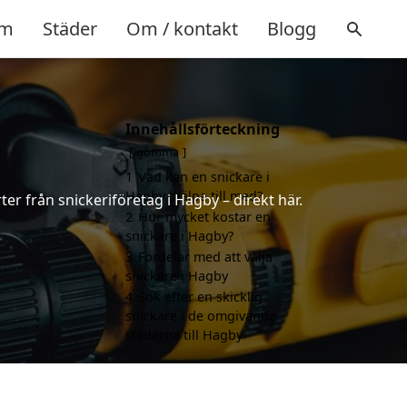
m
Städer
Om / kontakt
Blogg
Innehållsförteckning
gömma
1
Vad kan en snickare i
Hagby hjälpa till med?
ter från snickeriföretag i Hagby – direkt här.
2
Hur mycket kostar en
snickare i Hagby?
3
Fördelar med att välja
snickare i Hagby
4
Sök efter en skicklig
snickare i de omgivande
städerna till Hagby