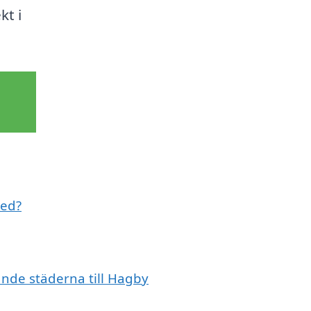
kt i
med?
vande städerna till Hagby