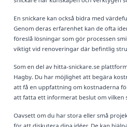
En snickare kan också bidra med värdefull
Genom deras erfarenhet kan de ofta iden
föreslå lösningar som gör processen smid
viktigt vid renoveringar där befintlig st
Som en del av hitta-snickare.se plattform
Hagby. Du har möjlighet att begära kostna
att få en uppfattning om kostnaderna för d
att fatta ett informerat beslut om vilken
Oavsett om du har stora eller små projekt
för att diskutera dina idéer. De kan hjäl