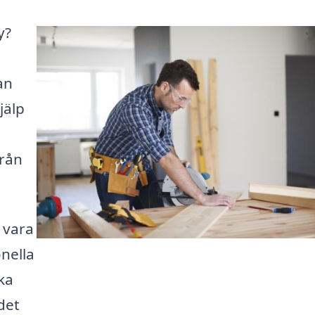
y?
an
jälp
från
e vara
onella
ka
det