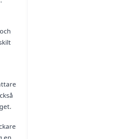
 och
kilt
ättare
också
get.
ickare
g en