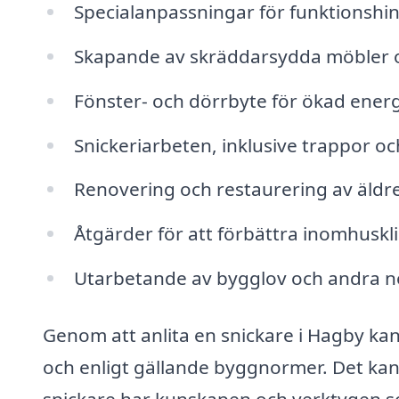
Specialanpassningar för funktionshi
Skapande av skräddarsydda möbler o
Fönster- och dörrbyte för ökad energi
Snickeriarbeten, inklusive trappor o
Renovering och restaurering av äld
Åtgärder för att förbättra inomhuskl
Utarbetande av bygglov och andra 
Genom att anlita en snickare i Hagby kan
och enligt gällande byggnormer. Det kan
snickare har kunskapen och verktygen som