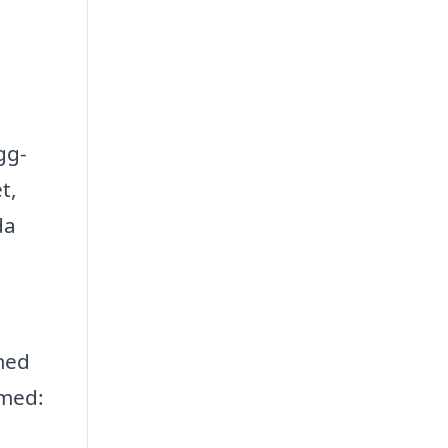
gg-
t,
da
med
 med: