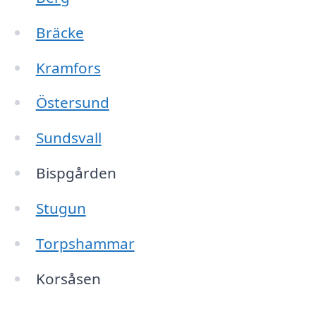
Bräcke
Kramfors
Östersund
Sundsvall
Bispgården
Stugun
Torpshammar
Korsåsen