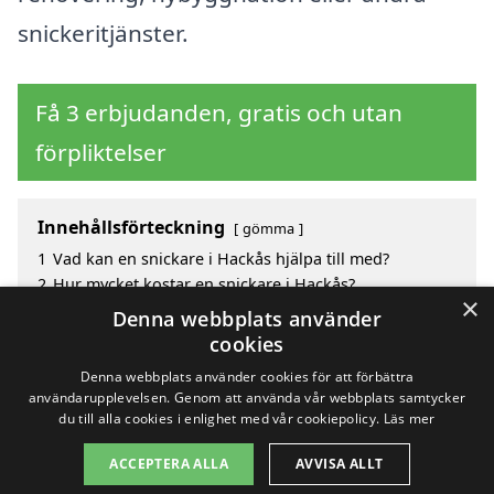
snickeritjänster.
Få 3 erbjudanden, gratis och utan
förpliktelser
Innehållsförteckning
gömma
1
Vad kan en snickare i Hackås hjälpa till med?
2
Hur mycket kostar en snickare i Hackås?
×
3
Fördelar med att välja snickare i Hackås
Denna webbplats använder
4
Sök efter en skicklig snickare i de omgivande
cookies
städerna Hackås
Denna webbplats använder cookies för att förbättra
användarupplevelsen. Genom att använda vår webbplats samtycker
du till alla cookies i enlighet med vår cookiepolicy.
Läs mer
Copyright 2026 - Pilanto Aps
ACCEPTERA ALLA
AVVISA ALLT
Hem
Om / kontakt
Blogg
Webbplatskarta
Villkor