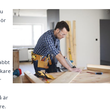
Du
gör
abbt
ckare
r
å är
re.