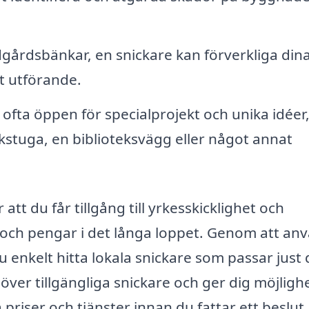
ädgårdsbänkar, en snickare kan förverkliga din
 utförande.
 ofta öppen för specialprojekt och unika idéer
kstuga, en biblioteksvägg eller något annat
 att du får tillgång till yrkesskicklighet och
d och pengar i det långa loppet. Genom att an
 enkelt hitta lokala snickare som passar just 
över tillgängliga snickare och ger dig möjligh
 priser och tjänster innan du fattar ett beslut.