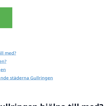
ill med?
en?
gen
vande städerna Gullringen