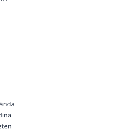
a
,
vända
dina
eten