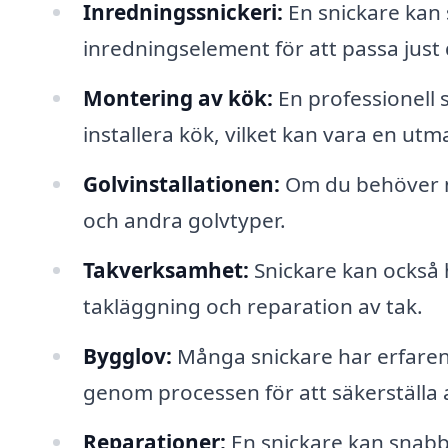
Inredningssnickeri:
En snickare kan 
inredningselement för att passa just
Montering av kök:
En professionell 
installera kök, vilket kan vara en ut
Golvinstallationen:
Om du behöver ny
och andra golvtyper.
Takverksamhet:
Snickare kan också h
takläggning och reparation av tak.
Bygglov:
Många snickare har erfaren
genom processen för att säkerställa att
Reparationer:
En snickare kan snabbt