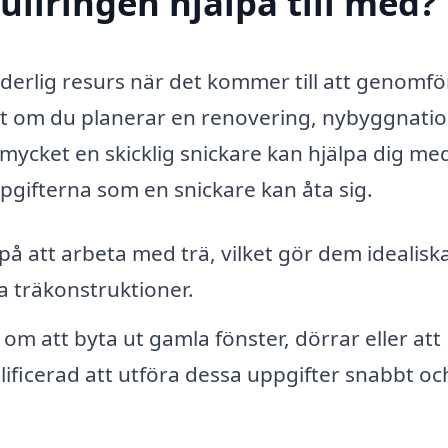
ullringen hjälpa till med?
rderlig resurs när det kommer till att genomfö
t om du planerar en renovering, nybyggnati
t mycket en skicklig snickare kan hjälpa dig me
ppgifterna som en snickare kan åta sig.
på att arbeta med trä, vilket gör dem idealiska
a träkonstruktioner.
m att byta ut gamla fönster, dörrar eller att
lificerad att utföra dessa uppgifter snabbt oc