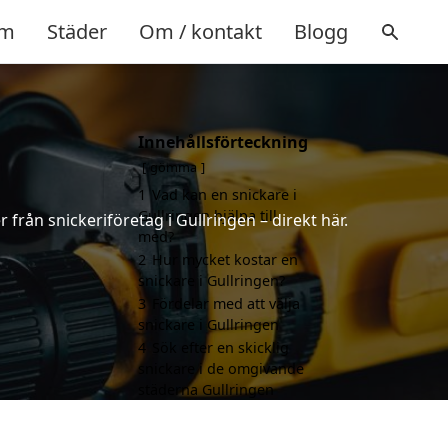
m
Städer
Om / kontakt
Blogg
Innehållsförteckning
gömma
1
Vad kan en snickare i
Gullringen hjälpa till
 från snickeriföretag i Gullringen – direkt här.
med?
2
Hur mycket kostar en
snickare i Gullringen?
3
Fördelar med att välja
snickare i Gullringen
4
Sök efter en skicklig
snickare i de omgivande
städerna Gullringen