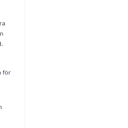
ra
on
d.
 för
h