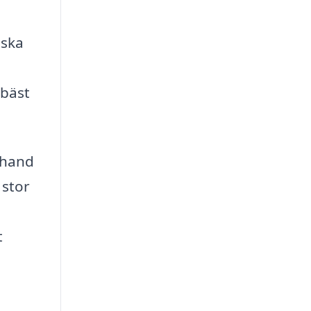
 ska
 bäst
 hand
 stor
t