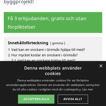
byggprojekt!
Få 3 erbjudanden, gratis och utan
förpliktelser
Innehållsförteckning
gömma
1
Vad kan en snickare i Grimsås hjälpa till med?
2
Hur mycket kostar en snickare i Grimsås?
2.1
Vad kan en snickare hjälpa till med?
×
3
Fördelar med att välja snickare i Grimsås
Denna webbplats använder
4
Sök efter en skicklig snickare i de omgivande
cookies
städerna Grimsås
Denna webbplats använder cookies för att förbättra
användarupplevelsen. Genom att använda vår webbplats samtycker
du till alla cookies i enlighet med vår cookiepolicy.
Läs mer
Copyright 2026 - Pilanto Aps
ACCEPTERA ALLA
AVVISA ALLT
Hem
Om / kontakt
Blogg
Webbplatskarta
Villkor