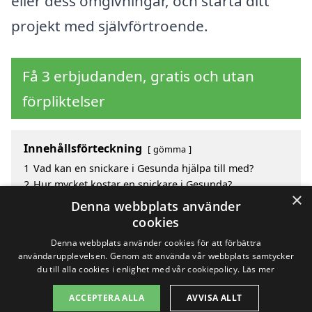
eller dess omgivningar, och starta ditt
projekt med självförtroende.
Få 3 erbjudanden, gratis och utan
förpliktelser
Innehållsförteckning
gömma
1
Vad kan en snickare i Gesunda hjälpa till med?
2
Hur mycket kostar en snickare i Gesunda?
×
3
Fördelar med att välja snickare i Gesunda
Denna webbplats använder
4
Sök efter en skicklig snickare i de omgivande
cookies
städerna till Gesunda
Denna webbplats använder cookies för att förbättra
användarupplevelsen. Genom att använda vår webbplats samtycker
du till alla cookies i enlighet med vår cookiepolicy.
Läs mer
Copyright 2026 - Pilanto Aps
ACCEPTERA ALLA
AVVISA ALLT