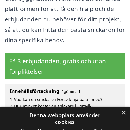
plattformen för att få den hjälp och de
erbjudanden du behöver för ditt projekt,
så att du kan hitta den bästa snickaren för
dina specifika behov.
Få 3 erbjudanden, gratis och utan
förpliktelser
Innehållsförteckning
gömma
1
Vad kan en snickare i Forsvik hjälpa till med?
2
Hur mycket kostar en snickare i Forsvik?
×
3
Fördelar med att välja snickare i Forsvik
Denna webbplats använder
4
Sök efter en skicklig snickare i de omgivande
cookies
städerna Forsvik