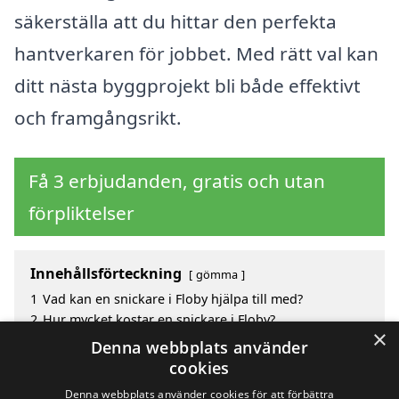
säkerställa att du hittar den perfekta
hantverkaren för jobbet. Med rätt val kan
ditt nästa byggprojekt bli både effektivt
och framgångsrikt.
Få 3 erbjudanden, gratis och utan
förpliktelser
Innehållsförteckning
gömma
1
Vad kan en snickare i Floby hjälpa till med?
2
Hur mycket kostar en snickare i Floby?
×
3
Fördelar med att välja snickare i Floby
Denna webbplats använder
4
Sök efter en skicklig snickare i de omgivande
cookies
städerna Floby
Denna webbplats använder cookies för att förbättra