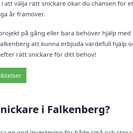
i att välja rätt snickare ökar du chansen för e
nga år framöver.
projekt på gång eller bara behöver hjälp med
alkenberg att kunna erbjuda värdefull hjälp o
efter rätt snickare för ditt behov!
iktelser
nickare i Falkenberg?
vara en god investering för både små och stora