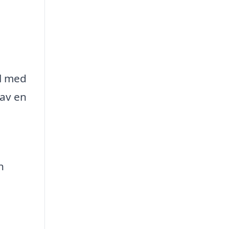
ll med
 av en
n