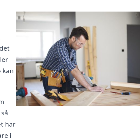
å
t
 det
ler
p kan
om
 så
et har
re i