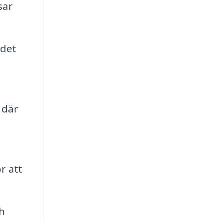
sar
 det
 där
r att
h