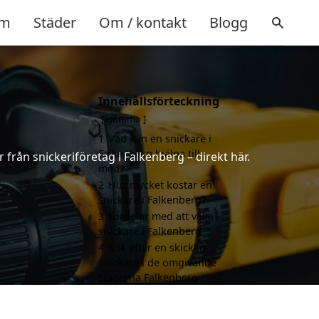
m
Städer
Om / kontakt
Blogg
Innehållsförteckning
gömma
1
Vad kan en snickare i
Falkenberg hjälpa till
 från snickeriföretag i Falkenberg – direkt här.
med?
2
Hur mycket kostar en
snickare i Falkenberg?
3
Fördelar med att välja
snickare i Falkenberg
4
Sök efter en skicklig
snickare i de omgivande
städerna Falkenberg