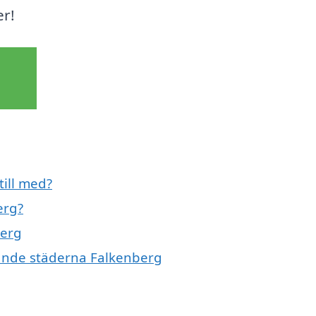
er!
till med?
erg?
berg
ivande städerna Falkenberg