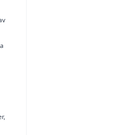
av
ka
r,