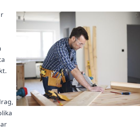
ar
å
ta
kt.
drag,
olika
sar
a