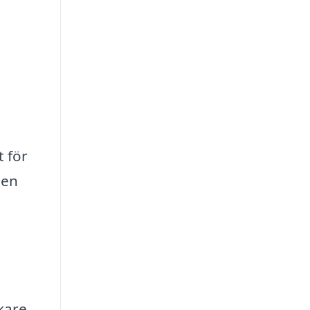
t för
 en
kare