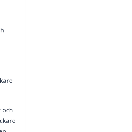
ch
kare
t och
ickare
ven