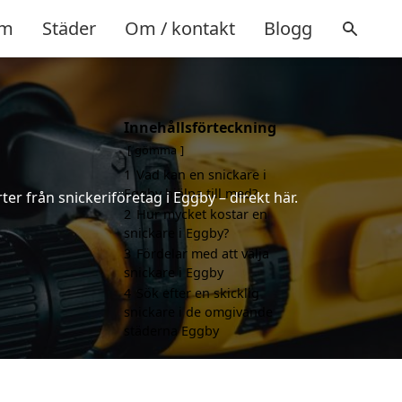
m
Städer
Om / kontakt
Blogg
Innehållsförteckning
gömma
1
Vad kan en snickare i
Eggby hjälpa till med?
ter från snickeriföretag i Eggby – direkt här.
2
Hur mycket kostar en
snickare i Eggby?
3
Fördelar med att välja
snickare i Eggby
4
Sök efter en skicklig
snickare i de omgivande
städerna Eggby