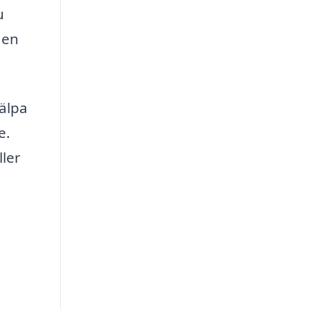
u
 en
jälpa
e.
ller