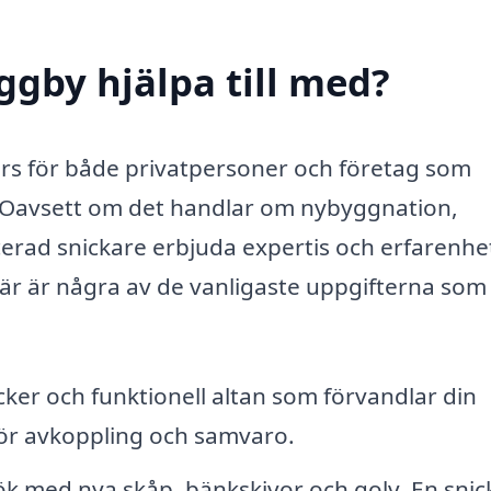
ggby hjälpa till med?
urs för både privatpersoner och företag som
. Oavsett om det handlar om nybyggnation,
icerad snickare erbjuda expertis och erfarenhe
. Här är några av de vanligaste uppgifterna som
ker och funktionell altan som förvandlar din
för avkoppling och samvaro.
ök med nya skåp, bänkskivor och golv. En snic