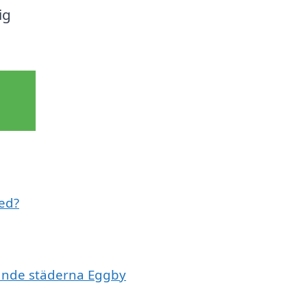
ig
med?
ivande städerna Eggby