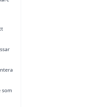
tt
ssar
antera
e som