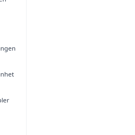
gången
enhet
ler