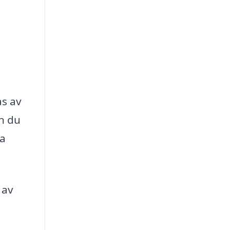
as av
an du
ra
 av