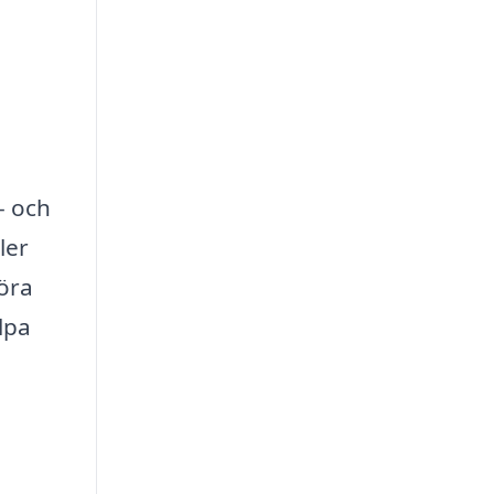
- och
ler
göra
lpa