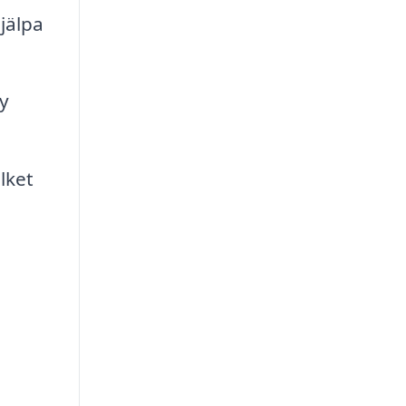
jälpa
y
lket