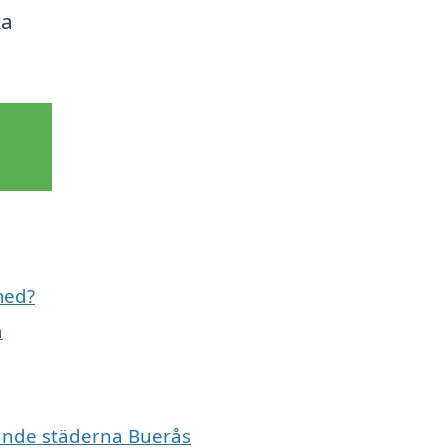
ka
med?
a
vande städerna Buerås