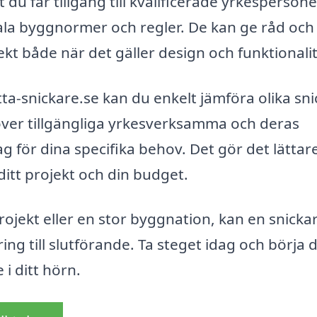
t du får tillgång till kvalificerade yrkespersone
la byggnormer och regler. De kan ge råd och
jekt både när det gäller design och funktionalit
a-snickare.se kan du enkelt jämföra olika sni
 över tillgängliga yrkesverksamma och deras
g för dina specifika behov. Det gör det lättare
ditt projekt och din budget.
rojekt eller en stor byggnation, kan en snicka
ng till slutförande. Ta steget idag och börja d
i ditt hörn.