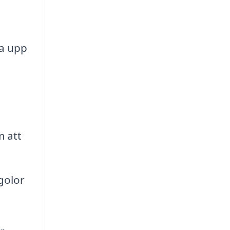
a upp
 att
golor