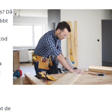
ås? Då
abbt
stöd
a
t
ot de