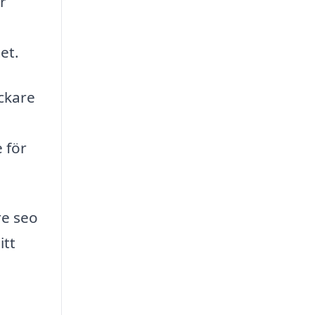
r
et.
ckare
 för
re seo
itt