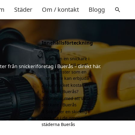
m
Städer
Om / kontakt
Blogg
Innehållsförteckning
gömma
1
Vad kan en snickare i
Buerås hjälpa till med?
er från snickeriföretag i Buerås – direkt här.
1.1
Tjänster som en
snickare kan erbjuda
2
Hur mycket kostar en
snickare i Buerås?
3
Fördelar med att välja
snickare i Buerås
4
Sök efter en skicklig
snickare i de omgivande
städerna Buerås