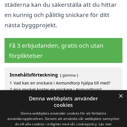
städerna kan du säkerställa att du hittar
en kunnig och pålitlig snickare för ditt
nästa byggprojekt.
Få 3 erbjudanden, gratis och utan
förpliktelser
Innehållsförteckning
gömma
1
Vad kan en snickare i Asmundtorp hjälpa till med?
2
Hur mycket kostar en snickare i Asmundtorp?
×
3
Fördelar med att välja snickare i Asmundtorp
Denna webbplats använder
4
Sök efter en snickare i de omgivande städerna
cookies
Asmundtorp
Denna webbplats använder cookies för att förbättra
användarupplevelsen. Genom att använda vår webbplats samtycker
du till alla cookies i enlighet med vår cookiepolicy.
Läs mer