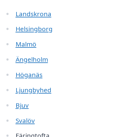
Landskrona
Helsingborg
Malmö
Ängelholm
Höganäs
Ljungbyhed
Bjuv
Svalöv
Färingtofta